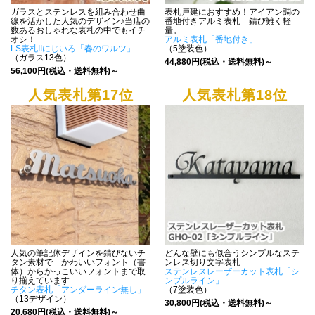
ガラスとステンレスを組み合わせ曲
表札戸建におすすめ！アイアン調の
線を活かした人気のデザイン♪当店の
番地付きアルミ表札 錆び難く軽
数あるおしゃれな表札の中でもイチ
量。
オシ！
アルミ表札「番地付き」
LS表札IIにじいろ「春のワルツ」
（5塗装色）
（ガラス13色）
44,880円(税込・送料無料)～
56,100円(税込・送料無料)～
人気表札第17位
人気表札第18位
人気の筆記体デザインを錆びないチ
どんな壁にも似合うシンプルなステ
タン素材で かわいいフォント（書
ンレス切り文字表札
体）からかっこいいフォントまで取
ステンレスレーザーカット表札「シ
り揃えています
ンプルライン」
チタン表札「アンダーライン無し」
（7塗装色）
（13デザイン）
30,800円(税込・送料無料)～
20,680円(税込・送料無料)～