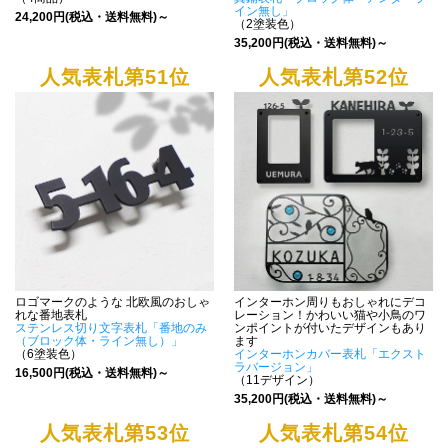
イン無し」
24,200円(税込・送料無料)～
（2塗装色）
35,200円(税込・送料無料)～
人気表札第51位
人気表札第52位
ロゴマークのような 北欧風のおしゃ
インターホン周りもおしゃれにデコ
れな番地表札
レーション！かわいい猫や小鳥のワ
ステンレス切り文字表札「番地のみ
ンポイントが付いたデザインもあり
（ブロック体・ライン無し）」
ます
（6塗装色）
インターホンカバー表札「エクスト
ラバージョン」
16,500円(税込・送料無料)～
（11デザイン）
35,200円(税込・送料無料)～
人気表札第53位
人気表札第54位