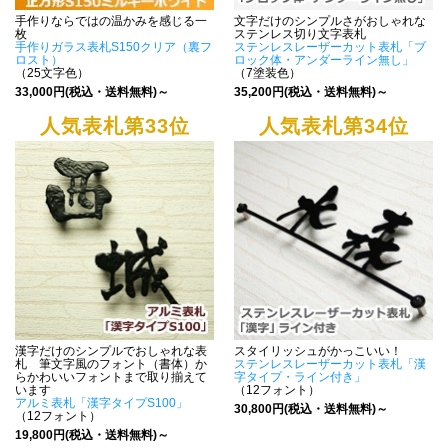
手作りならではの温かみを感じる一
文字だけのシンプルさがおしゃれな
枚
ステンレス切り文字表札
手作りガラス表札S150クリア（裏フ
ステンレスレーザーカット表札「ブ
ロスト）
ロック体・アンダーライン無し」
（25文字色）
（7塗装色）
33,000円(税込・送料無料)～
35,200円(税込・送料無料)～
人気表札第33位
人気表札第34位
漢字だけのシンプルでおしゃれな表
スタイリッシュがかっこいい！
札 筆文字風のフォント（書体）か
ステンレスレーザーカット表札「漢
らかわいいフォントまで取り揃えて
字タイプ・ライン付き」
います
（12フォント）
アルミ表札「漢字タイプS100」
30,800円(税込・送料無料)～
（12フォント）
19,800円(税込・送料無料)～