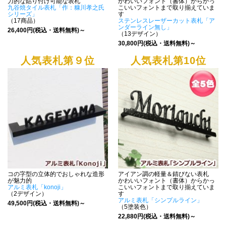
力的な貼り付け可能な表札
かわいいフォント（書体）からかっ
九谷焼タイル表札「作：糠川孝之氏
こいいフォントまで取り揃えていま
シリーズ」
す
（17商品）
ステンレスレーザーカット表札「ア
ンダーライン無し」
26,400円(税込・送料無料)～
（13デザイン）
30,800円(税込・送料無料)～
人気表札第９位
人気表札第10位
コの字型の立体的でおしゃれな造形
アイアン調の軽量＆錆びない表札
が魅力的
かわいいフォント（書体）からかっ
アルミ表札「konoji」
こいいフォントまで取り揃えていま
（2デザイン）
す
アルミ表札「シンプルライン」
49,500円(税込・送料無料)～
（5塗装色）
22,880円(税込・送料無料)～