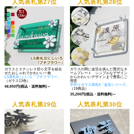
人気表札第27位
人気表札第28位
ガラスとステンレス切り文字を組合
ガラスの間に金箔を挟んだ贅沢なネ
せたおしゃれでかわいい一枚
ームプレート シンプルなデザイン
LS表札IIにじいろ「プチフラワー」
からかわいいデザインまで豊富にご
（ガラス13色）
用意
手作りガラス表札II「金箔シリーズ」
48,950円(税込・送料無料)～
（19商品）
35,200円(税込・送料無料)～
人気表札第29位
人気表札第30位