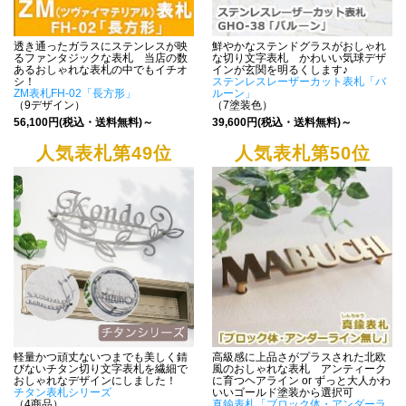
透き通ったガラスにステンレスが映
鮮やかなステンドグラスがおしゃれ
るファンタジックな表札 当店の数
な切り文字表札 かわいい気球デザ
あるおしゃれな表札の中でもイチオ
インが玄関を明るくします♪
シ！
ステンレスレーザーカット表札「バ
ZM表札FH-02「長方形」
ルーン」
（9デザイン）
（7塗装色）
56,100円(税込・送料無料)～
39,600円(税込・送料無料)～
人気表札第49位
人気表札第50位
軽量かつ頑丈ないつまでも美しく錆
高級感に上品さがプラスされた北欧
びないチタン切り文字表札を繊細で
風のおしゃれな表札 アンティーク
おしゃれなデザインにしました！
に育つヘアライン or ずっと大人かわ
チタン表札シリーズ
いいゴールド塗装から選択可
（4商品）
真鍮表札「ブロック体・アンダーラ