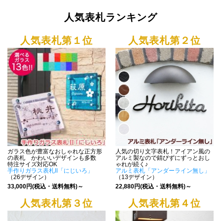
人気表札ランキング
人気表札第１位
人気表札第２位
ガラス色が豊富なおしゃれな正方形
人気の切り文字表札！アイアン風の
の表札 かわいいデザインも多数
アルミ製なので錆びずにずっとおし
特注サイズ対応OK
ゃれが続く♪
手作りガラス表札II「にじいろ」
アルミ表札「アンダーライン無し」
（26デザイン）
（13デザイン）
33,000円(税込・送料無料)～
22,880円(税込・送料無料)～
人気表札第３位
人気表札第４位