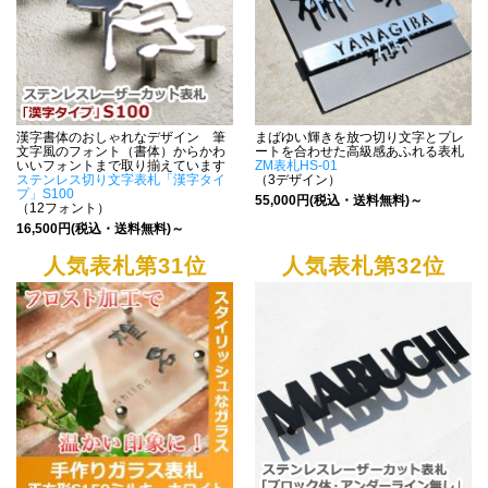
漢字書体のおしゃれなデザイン 筆
まばゆい輝きを放つ切り文字とプレ
文字風のフォント（書体）からかわ
ートを合わせた高級感あふれる表札
いいフォントまで取り揃えています
ZM表札HS-01
ステンレス切り文字表札「漢字タイ
（3デザイン）
プ」S100
55,000円(税込・送料無料)～
（12フォント）
16,500円(税込・送料無料)～
人気表札第31位
人気表札第32位