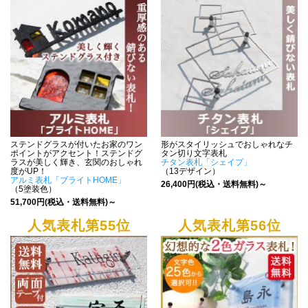
ステンドグラスが付いたお家のワン
形がスタイリッシュでおしゃれなチ
ポイントがアクセント！ステンドグ
タン切り文字表札
ラスが美しく輝き、玄関のおしゃれ
チタン表札「シェイプ」
度がUP！
（13デザイン）
アルミ表札「ブライトHOME」
26,400円(税込・送料無料)～
（5塗装色）
51,700円(税込・送料無料)～
人気表札第55位
人気表札第56位