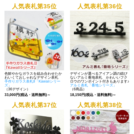
人気表札第35位
人気表札第36位
色鮮やかなガラスを組み合わせたか
デザインが選べるアイアン調の錆び
わいくておしゃれなデザイン表札
ないアルミ番地表札 かわいいフク
手作りガラス表札II「Kawaiiシリー
ロウのワンポイント付きもあります♪
ズ」
アルミ表札「番地シリーズ」
（36デザイン）
（6商品）
33,000円(税込・送料無料)～
18,150円(税込・送料無料)～
人気表札第37位
人気表札第38位