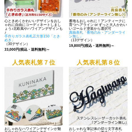
心ときめくかわいいデザインをおし
番地もおしゃれに！アンティークに
ゃれに自由にコーディネートしまし
育つヘアライン or ずっと大人かわい
ょう♪北欧風やハワイアンデザインも
いゴールド塗装から選択可
♪
真鍮表札「番地のみ・アンダーライ
手作りガラス表札正方形150「とき
ン無し」
めき」
（13デザイン）
（30デザイン）
19,800円(税込・送料無料)～
33,000円(税込・送料無料)～
人気表札第７位
人気表札第８位
おしゃれなハワイアンデザインが魅
おしゃれな筆記体の切り文字表札