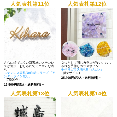
人気表札第11位
人気表札第12位
さらに錆びにくい新素材のステンレ
２つとして同じガラスがない、おし
スが追加！おしゃれでミニマムな表
ゃれな手作りガラスサイン
札
手作りガラス表札II「ジュレ」
ステンレス表札NeGoSシリーズ「ア
（8デザイン）
ンダーライン無し」
35,200円(税込・送料無料)～
（7塗装色）
16,500円(税込・送料無料)～
人気表札第13位
人気表札第14位