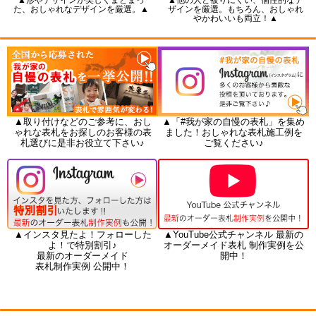
た、おしゃれなデザインを厳選。▲
ザインを厳選。もちろん、おしゃれ
やかわいいも両立！▲
▲取り付けなどのご参考に、おし
▲「#我が家の自慢の表札」を集め
ゃれな表札をお探しのお客様の表
ました！おしゃれな表札施工例を
札選びに是非お役立て下さい♪
ご覧ください♪
▲インスタ見たよ！フォローした
▲YouTube公式チャンネル 最新の
よ！で特別割引♪
オーダーメイド表札 制作実例を公
最新のオーダーメイド
開中！
表札制作実例 公開中！