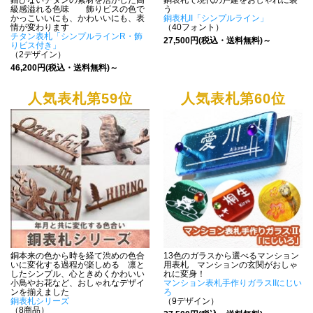
錆びないチタンの素材を活かした高
銅表札で現代の戸建をおしゃれに装
級感溢れる色味 飾りビスの色で
う
かっこいいにも、かわいいにも、表
銅表札II「シンプルライン」
情が変わります
（40フォント）
チタン表札「シンプルラインR・飾
27,500円(税込・送料無料)～
りビス付き」
（2デザイン）
46,200円(税込・送料無料)～
人気表札第59位
人気表札第60位
銅本来の色から時を経て渋めの色合
13色のガラスから選べるマンション
いに変化する過程が楽しめる 凛と
用表札 マンションの玄関がおしゃ
したシンプル、心ときめくかわいい
れに変身！
小鳥やお花など、おしゃれなデザイ
マンション表札手作りガラスIIにじい
ンを揃えました
ろ
銅表札シリーズ
（9デザイン）
（8商品）