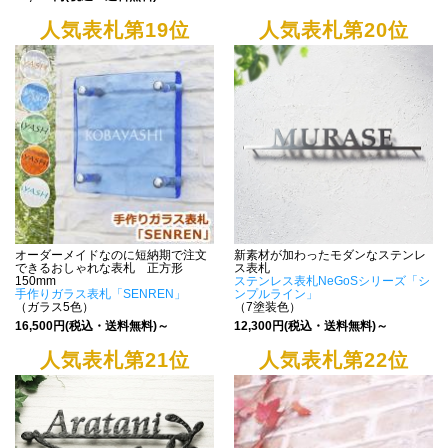
人気表札第19位
人気表札第20位
オーダーメイドなのに短納期で注文
新素材が加わったモダンなステンレ
できるおしゃれな表札 正方形
ス表札
150mm
ステンレス表札NeGoSシリーズ「シ
手作りガラス表札「SENREN」
ンプルライン」
（ガラス5色）
（7塗装色）
16,500円(税込・送料無料)～
12,300円(税込・送料無料)～
人気表札第21位
人気表札第22位