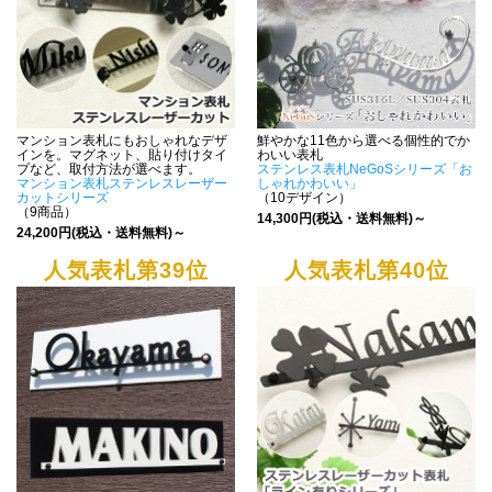
マンション表札にもおしゃれなデザ
鮮やかな11色から選べる個性的でか
インを。マグネット、貼り付けタイ
わいい表札
プなど、取付方法が選べます。
ステンレス表札NeGoSシリーズ「お
マンション表札ステンレスレーザー
しゃれかわいい」
カットシリーズ
（10デザイン）
（9商品）
14,300円(税込・送料無料)～
24,200円(税込・送料無料)～
人気表札第39位
人気表札第40位