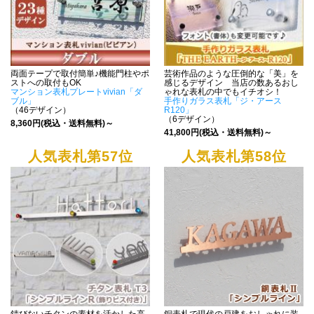
両面テープで取付簡単♪機能門柱やポ
芸術作品のような圧倒的な「美」を
ストへの取付もOK
感じるデザイン 当店の数あるおし
マンション表札プレートvivian「ダ
ゃれな表札の中でもイチオシ！
ブル」
手作りガラス表札「ジ・アース
（46デザイン）
R120」
（6デザイン）
8,360円(税込・送料無料)～
41,800円(税込・送料無料)～
人気表札第57位
人気表札第58位