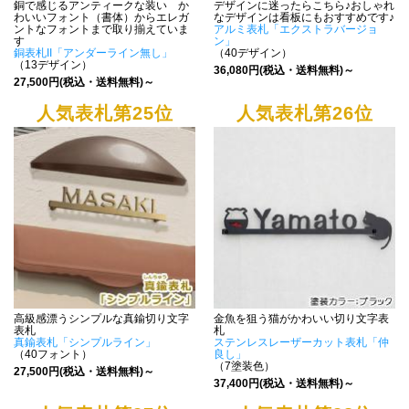
銅で感じるアンティークな装い か
デザインに迷ったらこちら♪おしゃれ
わいいフォント（書体）からエレガ
なデザインは看板にもおすすめです♪
ントなフォントまで取り揃えていま
アルミ表札「エクストラバージョ
す
ン」
銅表札II「アンダーライン無し」
（40デザイン）
（13デザイン）
36,080円(税込・送料無料)～
27,500円(税込・送料無料)～
人気表札第25位
人気表札第26位
高級感漂うシンプルな真鍮切り文字
金魚を狙う猫がかわいい切り文字表
表札
札
真鍮表札「シンプルライン」
ステンレスレーザーカット表札「仲
（40フォント）
良し」
（7塗装色）
27,500円(税込・送料無料)～
37,400円(税込・送料無料)～