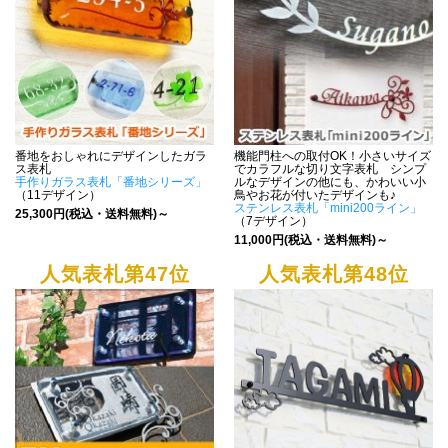
番地をおしゃれにデザインしたガラ
機能門柱への取付OK！小さいサイズ
ス表札
でカラフルな切り文字表札 シンプ
手作りガラス表札「番地シリーズ」
ルなデザインの他にも、かわいい小
（11デザイン）
鳥やお花が付いたデザインも♪
ステンレス表札「mini200ライン」
25,300円(税込・送料無料)～
（7デザイン）
11,000円(税込・送料無料)～
人気表札第47位
人気表札第48位