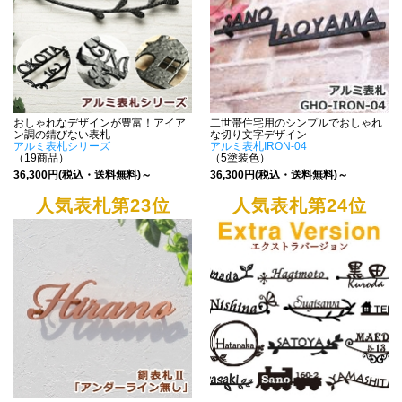
おしゃれなデザインが豊富！アイア
二世帯住宅用のシンプルでおしゃれ
ン調の錆びない表札
な切り文字デザイン
アルミ表札シリーズ
アルミ表札IRON-04
（19商品）
（5塗装色）
36,300円(税込・送料無料)～
36,300円(税込・送料無料)～
人気表札第23位
人気表札第24位