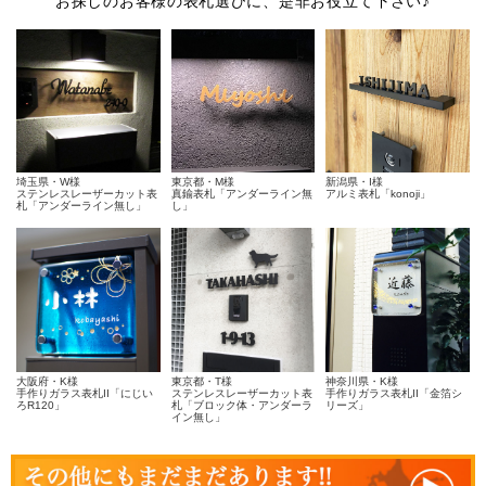
お探しのお客様の表札選びに、是非お役立て下さい♪
埼玉県・W様
東京都・M様
新潟県・I様
ステンレスレーザーカット表
真鍮表札「アンダーライン無
アルミ表札「konoji」
札「アンダーライン無し」
し」
大阪府・K様
東京都・T様
神奈川県・K様
手作りガラス表札II「にじい
ステンレスレーザーカット表
手作りガラス表札II「金箔シ
ろR120」
札「ブロック体・アンダーラ
リーズ」
イン無し」