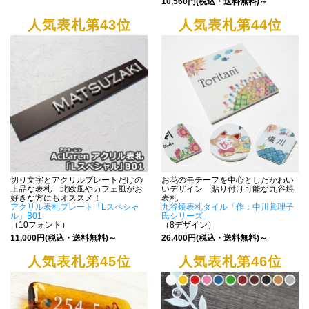
10,560円(税込・送料無料)～
人気表札第43位
人気表札第44位
切り文字とアクリルプレートだけの
お花のモチーフを中心としたかわい
上品な表札 北欧風やカフェ風がお
いデザイン 貼り付け可能な九谷焼
好きな方にもオススメ！
表札
アクリル表札プレート「Lスペシャ
九谷焼表札タイル「作：中川眞理子
ル」B01
氏シリーズ」
（10フォント）
（8デザイン）
11,000円(税込・送料無料)～
26,400円(税込・送料無料)～
人気表札第45位
人気表札第46位