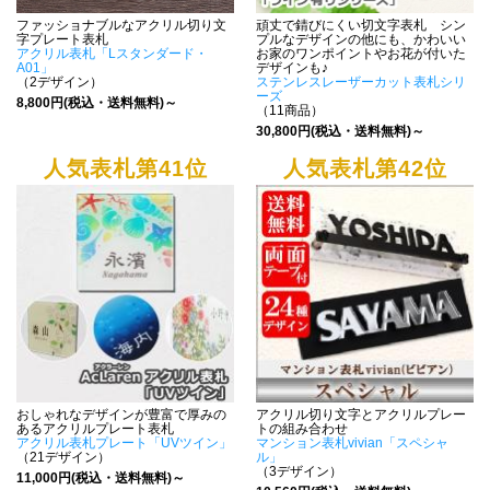
ファッショナブルなアクリル切り文
頑丈で錆びにくい切文字表札 シン
字プレート表札
プルなデザインの他にも、かわいい
アクリル表札「Lスタンダード・
お家のワンポイントやお花が付いた
A01」
デザインも♪
（2デザイン）
ステンレスレーザーカット表札シリ
ーズ
8,800円(税込・送料無料)～
（11商品）
30,800円(税込・送料無料)～
人気表札第41位
人気表札第42位
おしゃれなデザインが豊富で厚みの
アクリル切り文字とアクリルプレー
あるアクリルプレート表札
トの組み合わせ
アクリル表札プレート「UVツイン」
マンション表札vivian「スペシャ
（21デザイン）
ル」
（3デザイン）
11,000円(税込・送料無料)～