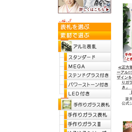
≪正方形
ーアル!
ザインを
りガラ
き」
楽天
公式