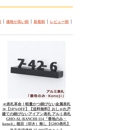
順
価格が高い順
新着順
レビュー順
≪表札革命！軽量かつ錆びない金属表札
≫
【10%OFF】【送料無料】おしゃれ戸
建ての錆びないアイアン表札 アルミ表札
GHO-AL-BANCHI-114「番地のみ・
konoji」槌目（叩き）無し【GHO表札】