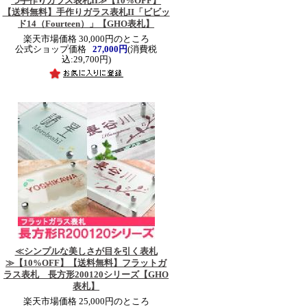
つ手作りガラス表札II≫
【10%OFF】
【送料無料】手作りガラス表札II「ビビッ
ド14（Fourteen）」【GHO表札】
楽天市場価格 30,000円のところ
公式ショップ価格
27,000円
(消費税
込:29,700円)
≪シンプルな美しさが目を引く表札
≫
【10%OFF】【送料無料】フラットガ
ラス表札 長方形200120シリーズ【GHO
表札】
楽天市場価格 25,000円のところ