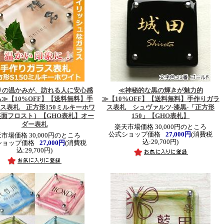
りの温かみが、訪れる人に安心感
≪神秘的な黒の輝きが魅力的
る≫
【10%OFF】【送料無料】手
≫
【10%OFF】【送料無料】手作りガラ
ス表札 正方形150ミルキーホワ
ス表札 シュヴァルツ-漆黒-「正方形
裏面フロスト）【GHO表札】オー
150」【GHO表札】
ダー表札
楽天市場価格 30,000円のところ
公式ショップ価格
27,000円
(消費税
市場価格 30,000円のところ
込:29,700円)
ショップ価格
27,000円
(消費税
込:29,700円)