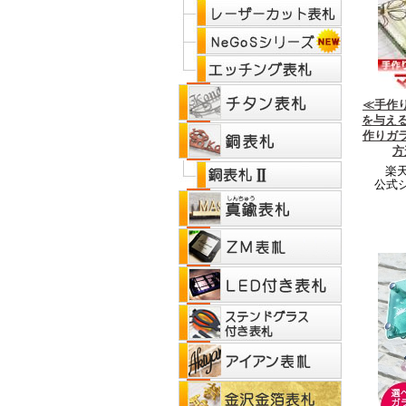
≪手作
を与え
作りガ
方
楽天
公式