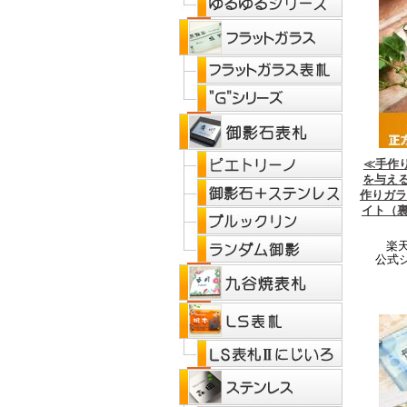
≪手作
を与え
作りガラ
イト（
楽天
公式