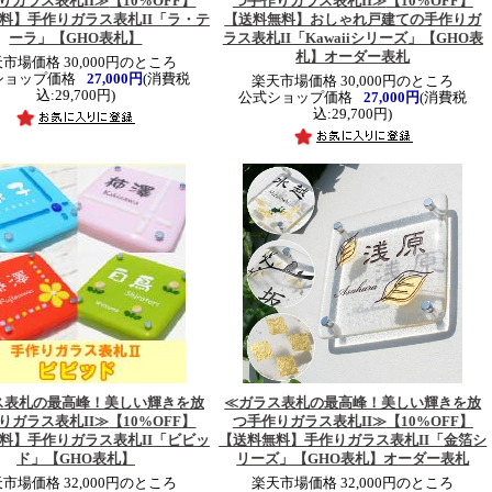
りガラス表札II≫
【10%OFF】
つ手作りガラス表札II≫
【10%OFF】
料】手作りガラス表札II「ラ・テ
【送料無料】おしゃれ戸建ての手作りガ
ーラ」【GHO表札】
ラス表札II「Kawaiiシリーズ」【GHO表
札】オーダー表札
市場価格 30,000円のところ
ショップ価格
27,000円
(消費税
楽天市場価格 30,000円のところ
込:29,700円)
公式ショップ価格
27,000円
(消費税
込:29,700円)
ス表札の最高峰！美しい輝きを放
≪ガラス表札の最高峰！美しい輝きを放
りガラス表札II≫
【10%OFF】
つ手作りガラス表札II≫
【10%OFF】
料】手作りガラス表札II「ビビッ
【送料無料】手作りガラス表札II「金箔シ
ド」【GHO表札】
リーズ」【GHO表札】オーダー表札
市場価格 32,000円のところ
楽天市場価格 32,000円のところ