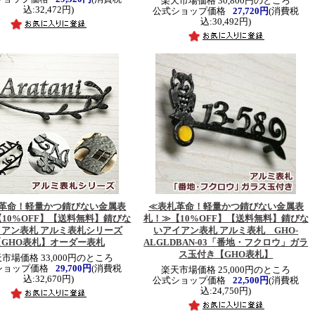
楽天市場価格 30,800円のところ
込:32,472円)
公式ショップ価格
27,720円
(消費税
込:30,492円)
革命！軽量かつ錆びない金属表
≪表札革命！軽量かつ錆びない金属表
【10%OFF】【送料無料】錆びな
札！≫
【10%OFF】【送料無料】錆びな
イアン表札 アルミ表札シリーズ
いアイアン表札 アルミ表札 GHO-
【GHO表札】オーダー表札
ALGLDBAN-03「番地・フクロウ」ガラ
ス玉付き【GHO表札】
市場価格 33,000円のところ
ショップ価格
29,700円
(消費税
楽天市場価格 25,000円のところ
込:32,670円)
公式ショップ価格
22,500円
(消費税
込:24,750円)