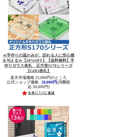
≪手作りの温かみが、訪れる人に安心感
を与える≫
【20%OFF】【送料無料】手
作りガラス表札 正方形S170シリーズ
【GHO表札】
楽天市場価格 35,000円のところ
公式ショップ価格
28,000円
(消費税
込:30,800円)