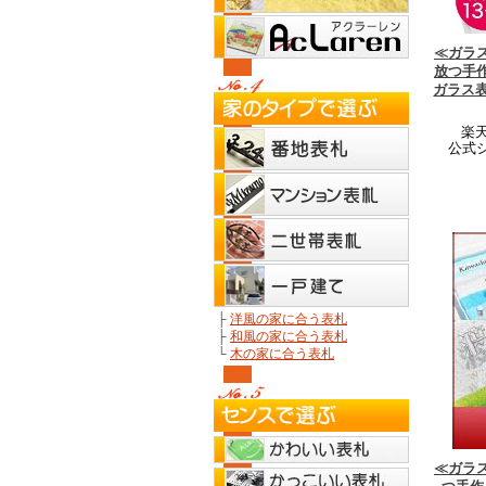
≪ガラ
放つ手作
ガラス表
楽天
公式
├
洋風の家に合う表札
├
和風の家に合う表札
└
木の家に合う表札
≪ガラ