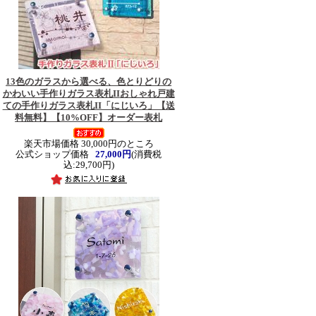
13色のガラスから選べる、色とりどりの
かわいい手作りガラス表札II
おしゃれ戸建
ての手作りガラス表札II「にじいろ」【送
料無料】【10%OFF】オーダー表札
楽天市場価格 30,000円のところ
公式ショップ価格
27,000円
(消費税
込:29,700円)