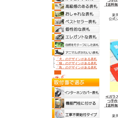
つ手作
【送料無
楽天
公式
├
「犬」のデザインがある表札
├
「猫」のデザインがある表札
└
「鳥」のデザインがある表札
≪ガラ
つ手作
【送料無
楽天