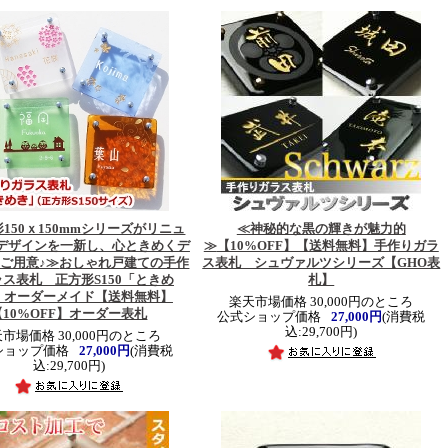
150ｘ150mmシリーズがリニュ
≪神秘的な黒の輝きが魅力的
!デザインを一新し、心ときめくデ
≫
【10%OFF】【送料無料】手作りガラ
ご用意♪≫
おしゃれ戸建ての手作
ス表札 シュヴァルツシリーズ【GHO表
ス表札 正方形S150「ときめ
札】
 オーダーメイド【送料無料】
楽天市場価格 30,000円のところ
【10%OFF】オーダー表札
公式ショップ価格
27,000円
(消費税
込:29,700円)
市場価格 30,000円のところ
ショップ価格
27,000円
(消費税
込:29,700円)