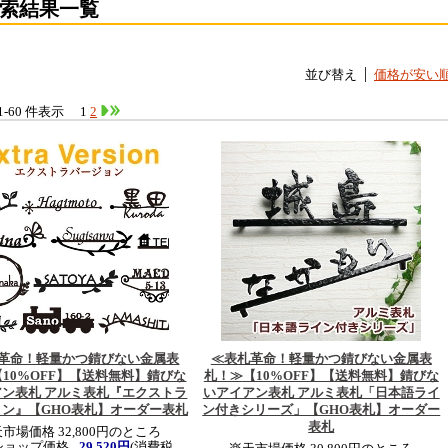
索結果一覧
並び替え
価格が安い
 1-60 件表示
1
2
革命！軽量かつ錆びない金属表
≪表札革命！軽量かつ錆びない金属表
【10%OFF】【送料無料】錆びな
札！≫
【10%OFF】【送料無料】錆びな
アン表札 アルミ表札『エクストラ
いアイアン表札 アルミ表札「日本語ライ
ョン』【GHO表札】オーダー表札
ン付きシリーズ」【GHO表札】オーダー
表札
市場価格 32,800円のところ
ショップ価格
29,520円
(消費税