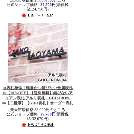
楽天市場価格 25,000円のところ
公式ショップ価格
22,500円
(消費税
込:24,750円)
≪表札革命！軽量かつ錆びない金属表札
≫
【10%OFF】【送料無料】錆びないア
イアン表札 アルミ表札 GHO-IRON-
04【二世帯】【GHO表札】オーダー表札
楽天市場価格 33,000円のところ
公式ショップ価格
29,700円
(消費税
込:32,670円)