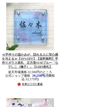
≪手作りの温かみが、訪れる人に安心感
を与える≫
【10%OFF】【送料無料】手
作りガラス表札 正方形S150ブルー「な
でしこ（撫子）」【GHO表札】
楽天市場価格 32,500円のところ
公式ショップ価格
29,250円
(消費税
込:32,175円)