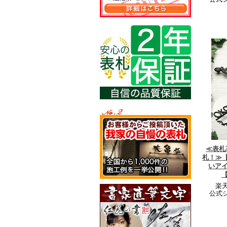
≪表札
札！≫
いア
楽天
公式