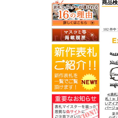
商品検
102 件中
≪表札
札！≫
いアイ
バージ
楽天
公式