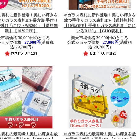
ス表札に新作登場！美しい輝きを
≪ガラス表札に新作登場！美しい輝きを
りガラス表札II≫
長方形 手作り
放つ手作りガラス表札II≫
【送料無料】
札II「にじいろR200」【送料無
【10%OFF】手作りガラス表札II「にじ
料】【10％OFF】
いろR120」【GHO表札】
市場価格 30,000円のところ
楽天市場価格 30,000円のところ
ショップ価格
27,000円
(消費税
公式ショップ価格
27,000円
(消費税
込:29,700円)
込:29,700円)
ス表札の最高峰！美しい輝きを放
≪ガラス表札の最高峰！美しい輝きを放