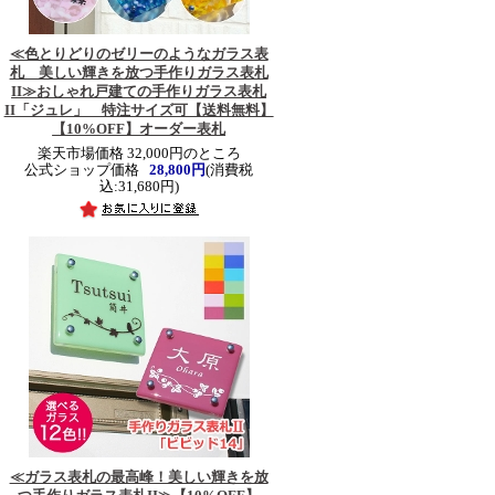
≪色とりどりのゼリーのようなガラス表
札 美しい輝きを放つ手作りガラス表札
II≫
おしゃれ戸建ての手作りガラス表札
II「ジュレ」 特注サイズ可【送料無料】
【10%OFF】オーダー表札
楽天市場価格 32,000円のところ
公式ショップ価格
28,800円
(消費税
込:31,680円)
≪ガラス表札の最高峰！美しい輝きを放