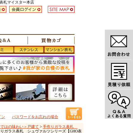
い表札マイスター本店
イン
パスワードをお忘れの場合
らではの味わい＞戸建て
>
手作りガラス表札
手作りガラス表札 シュヴァルツシリーズ【GHO表