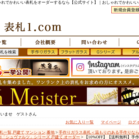
おしゃれでかわいい表札をオーダーするなら【公式サイト】｜おしゃれでかわい
ゃいませ ゲストさん
お気に入り一覧
マイページ
ログ
札一覧,戸建て,マンション,番地
>
手作りガラス表札＜温もりのある手作りな
zwald「シュヴァルツ」シリーズ 戸建て,オーダー
> 【10%OFF】【送料無料】