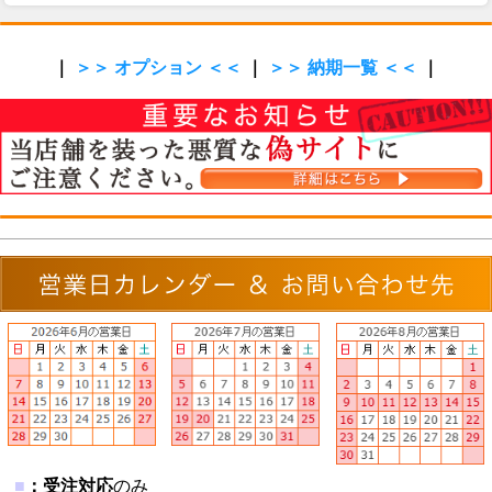
｜
＞＞ オプション ＜＜
｜
＞＞ 納期一覧 ＜＜
｜
■
：受注対応
のみ