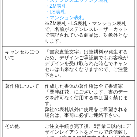
・ステンレスエッチング表札
・ZM表札
・LS表札
・マンション表札
※ZM表札・LS表札・マンション表札
で、名前がステンレスレーザーカット
で表記されている商品は、対象外とな
ります。
キャンセルにつ
「書家直筆文字」は筆耕料が発生する
いて
ため、デザインご承認前でもお客様が
デザインを受け取られた時点でキャン
セルは出来なくなりますので、ご注意
下さい。
著作権について
作成した書体の著作権は全て書道家
「粟津紅花」にございます。書のデー
タを許可なく使用する事は固く禁じま
す。
弊社の表札以外に使用をご希望される
場合は、事前に必ずご連絡下さい。
その他
ご注文手続き完了後、5営業日以内にデ
ザインレイアウトをメールで送信致し