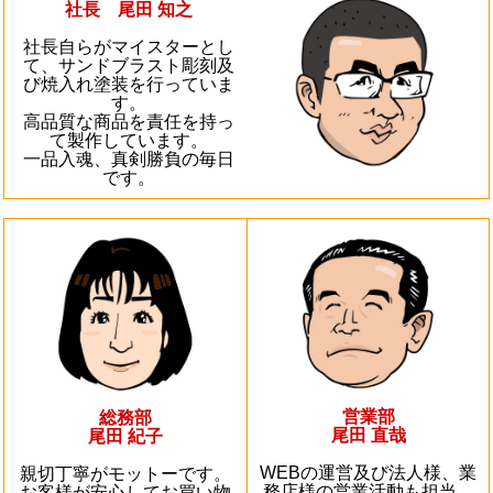
社長 尾田 知之
社長自らがマイスターとし
て、サンドブラスト彫刻及
び焼入れ塗装を行っていま
す。
高品質な商品を責任を持っ
て製作しています。
一品入魂、真剣勝負の毎日
です。
営業部
総務部
尾田 直哉
尾田 紀子
WEBの運営及び法人様、業
親切丁寧がモットーです。
務店様の営業活動も担当。
お客様が安心してお買い物