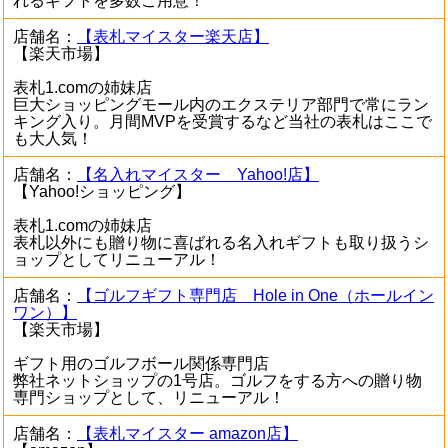
れるギフトを多数ご用意！
店舗名：
【表札マイスター楽天店】
【楽天市場】
表札1.comの姉妹店
巨大ショッピングモール内のエクステリア部門で常にラン
キング入り。月間MVPを受賞するなど当社の表札はここで
も大人気！
店舗名：
【名入れマイスター Yahoo!店】
【Yahoo!ショッピング】
表札1.comの姉妹店
表札以外にも贈り物に喜ばれる名入れギフトも取り扱うシ
ョップとしてリニューアル！
店舗名：
【ゴルフギフト専門店 Hole in One（ホールイン
ワン）】
【楽天市場】
ギフト用のゴルフボール関係専門店
弊社ネットショップの1号店。ゴルフをする方への贈り物
専門ショップとして、リニューアル！
店舗名：
【表札マイスター amazon店】