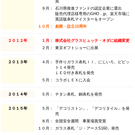
賞
９月：
石川県推進ファンドの認定企業に選出
販売代理店様専用のGHO．jp、楽天市場に
英語版表札マイスターをオープン
１０月：
創業・設立10周年
２０１２年
１月：
株式会社グラスヒュッテ・オダに組織変更
２月：
東京ギフトショーに出展
２０１３年
４月：
手作りガラス表札ＩＩ、にじいろ、ビビッ
ト１４発売
ＬＥＤ付き表札を発売
５月：
コラボＬＥＸに入会
２０１４年
５月：
チタン表札、銅表札を発売
２０１５年
５月：
「デコリストン」、「デコリタイル」を発
売
８月：
全国安全週間 事業場賞受賞
１０月：
ガラス表札「ジ・アースS160」発売