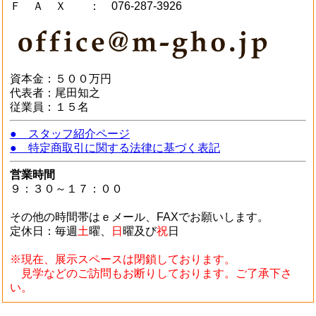
Ｆ Ａ Ｘ ： 076-287-3926
資本金：５００万円
代表者：尾田知之
従業員：１５名
● スタッフ紹介ページ
● 特定商取引に関する法律に基づく表記
営業時間
９：３０～
１７：００
その他の時間帯はｅメール、FAXでお願いします。
定休日：毎週
土
曜、
日
曜及び
祝
日
※現在、展示スペースは閉鎖しております。
見学などのご訪問もお断りしております。ご了承下さ
い。