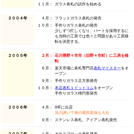
１１月：
ガラス表札の試作を始める
２００４年
４月：
フラットガラス表札の発売
１０月：
手作りガラス表札の発売
少しずつ忙しくなり、パートを採用するに
も当時の工房では色々と問題があり工房移
転を決意する。
２００５年
２月：
石川県野々市市（旧野々市町）に工房を移
転
６月：
楽天市場に表札専門店
表札マイスター
をオ
ープン
９月：
手作りガラス正方形発売
１０月：
本店表札１ドットコム
をオープン
手作りガラス楕円形発売
２００６年
４月：
IHFに出店
兄の誘いで弟の尾田直哉も入社
９月：
ステンレス表札、アイアン表札発売
２００７年
１月：
ガラスブロック表札発売