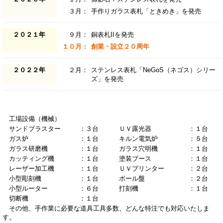
３月：
手作りガラス表札「ときめき」を発売
２０２１年
９月：
銅表札IIを発売
１０月：
創業・設立２０周年
２０２２年
２月：
ステンレス表札「NeGoS（ネゴス）シリー
ズ」を発売
工場設備（機械）
サンドブラスター
：３台
ＵＶ露光器
：１台
ガス炉
：１台
キルン電気炉
：５台
ガラス研磨機
：１台
ガラス穴明機
：１台
カッティング機
：１台
塗装ブース
：１台
レーザー加工機
：１台
ＵＶプリンター
：２台
小型彫刻機
：１台
ボール盤
：２台
小型ルーター
：６台
打刻機
：１台
切断機
：１台
その他、手作業に必要な道具工具多数、どんな特注でも対応いたしま
す。