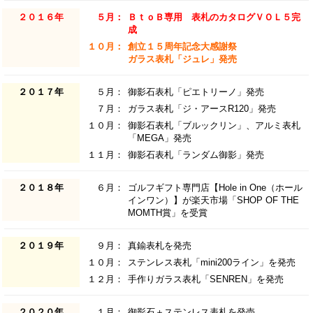
２０１６年
５月：
ＢｔｏＢ専用 表札のカタログＶＯＬ５完
成
１０月：
創立１５周年記念大感謝祭
ガラス表札「ジュレ」発売
２０１７年
５月：
御影石表札「ピエトリーノ」発売
７月：
ガラス表札「ジ・アースR120」発売
１０月：
御影石表札「ブルックリン」、アルミ表札
「MEGA」発売
１１月：
御影石表札「ランダム御影」発売
２０１８年
６月：
ゴルフギフト専門店【Hole in One（ホール
インワン）】が楽天市場「SHOP OF THE
MOMTH賞」を受賞
２０１９年
９月：
真鍮表札を発売
１０月：
ステンレス表札「mini200ライン」を発売
１２月：
手作りガラス表札「SENREN」を発売
２０２０年
１月：
御影石＋ステンレス表札を発売