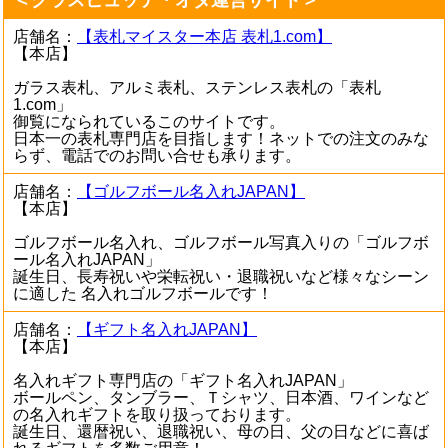
＜グラスヒュッテ・オダ運営サイト＞
店舗名：
【表札マイスター本店 表札1.com】
【本店】
ガラス表札、アルミ表札、ステンレス表札の「表札
1.com」
御覧になられているこのサイトです。
日本一の表札専門店を目指します！ネットでの注文のみな
らず、電話でのお問い合せも承ります。
店舗名：
【ゴルフボール名入れJAPAN】
【本店】
ゴルフボール名入れ、ゴルフボール写真入りの「ゴルフボ
ール名入れJAPAN」
誕生日、長寿祝いや栄転祝い・退職祝いなど様々なシーン
に適した 名入れゴルフボールです！
店舗名：
【ギフト名入れJAPAN】
【本店】
名入れギフト専門店の「ギフト名入れJAPAN」
ボールペン、タンブラー、Ｔシャツ、日本酒、ワインなど
の名入れギフトを取り扱っております。
誕生日、還暦祝い、退職祝い、母の日、父の日などに喜ば