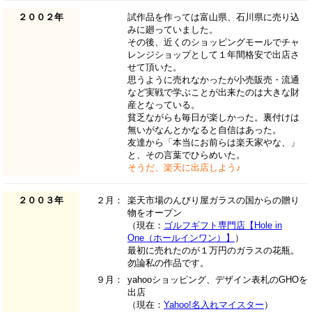
２００２年
試作品を作っては富山県、石川県に売り込
みに廻っていました。
その後、近くのショッピングモールでチャ
レンジショップとして１年間格安で出店さ
せて頂いた。
思うように売れなかったが小売販売・流通
など実戦で学ぶことが出来たのは大きな財
産となっている。
貧乏ながらも毎日が楽しかった。裏付けは
無いがなんとかなると自信はあった。
友達から「本当にお前らは楽天家やな、」
と、その言葉でひらめいた。
そうだ、楽天に出店しよう♪
２００３年
２月：
楽天市場のんびり屋ガラスの国からの贈り
物をオープン
（現在：
ゴルフギフト専門店【Hole in
One（ホールインワン）】
）
最初に売れたのが１万円のガラスの花瓶。
勿論私の作品です。
９月：
yahooショッピング、デザイン表札のGHOを
出店
（現在：
Yahoo!名入れマイスター
）