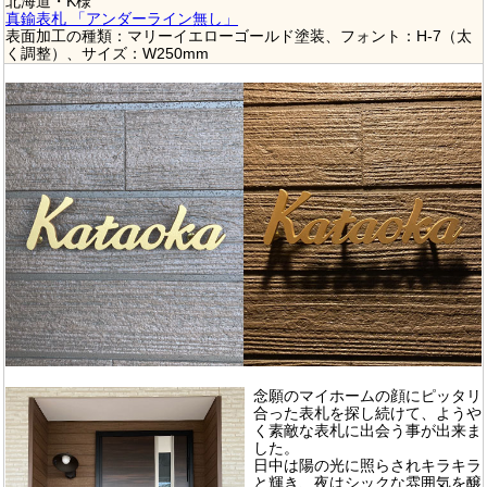
北海道・K様
真鍮表札 「アンダーライン無し」
表面加工の種類：マリーイエローゴールド塗装、フォント：H-7（太
く調整）、サイズ：W250mm
念願のマイホームの顔にピッタリ
合った表札を探し続けて、ようや
く素敵な表札に出会う事が出来ま
した。
日中は陽の光に照らされキラキラ
と輝き、夜はシックな雰囲気を醸