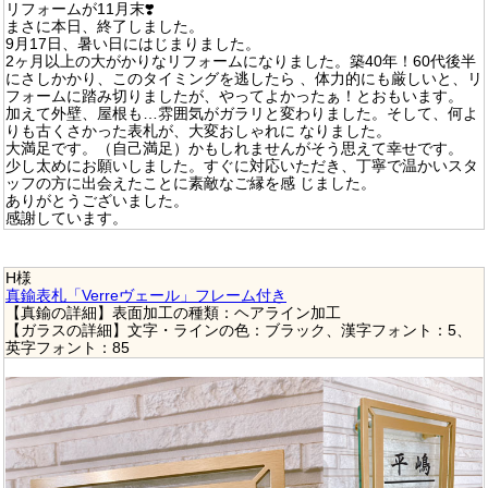
リフォームが11月末❣️
まさに本日、終了しました。
9月17日、暑い日にはじまりました。
2ヶ月以上の大がかりなリフォームになりました。築40年！60代後半
にさしかかり、このタイミングを逃したら 、体力的にも厳しいと、リ
フォームに踏み切りましたが、やってよかったぁ！とおもいます。
加えて外壁、屋根も…雰囲気がガラリと変わりました。そして、何よ
りも古くさかった表札が、大変おしゃれに なりました。
大満足です。（自己満足）かもしれませんがそう思えて幸せです。
少し太めにお願いしました。すぐに対応いただき、丁寧で温かいスタ
ッフの方に出会えたことに素敵なご縁を感 じました。
ありがとうございました。
感謝しています。
H様
真鍮表札「Verreヴェール」フレーム付き
【真鍮の詳細】表面加工の種類：ヘアライン加工
【ガラスの詳細】文字・ラインの色：ブラック、漢字フォント：5、
英字フォント：85