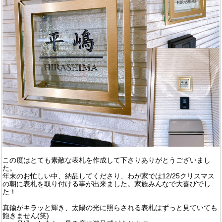
この度はとても素敵な表札を作成して下さりありがとうございまし
た。
年末のお忙しい中、納品してくださり、わが家では12/25クリスマス
の朝に表札を取り付ける事が出来ました。家族みんなで大喜びでし
た！
真鍮がキラッと輝き、太陽の光に照らされる表札はずっと見ていても
飽きません(笑)