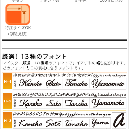
文字色
100％日本製
チタン
フォント数
特注サイズOK
（別途見積）