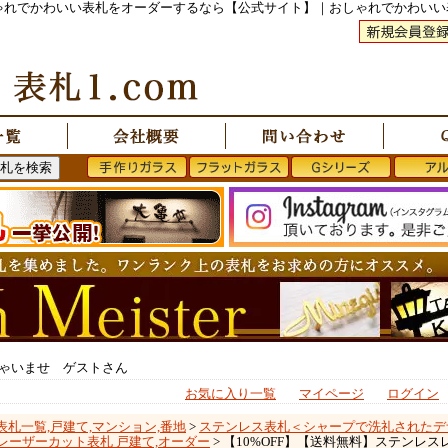
おしゃれでかわいい表札をオーダーするなら【公式サイト】｜おしゃれでかわい
ゃいませ ゲストさん
お気に入り一覧
マイページ
ログイン
表札一覧,戸建て,マンション,番地
>
ステンレス表札＜シャープで洗礼されたデ
レーザーカット表札 戸建て,オーダー
> 【10%OFF】【送料無料】ステン