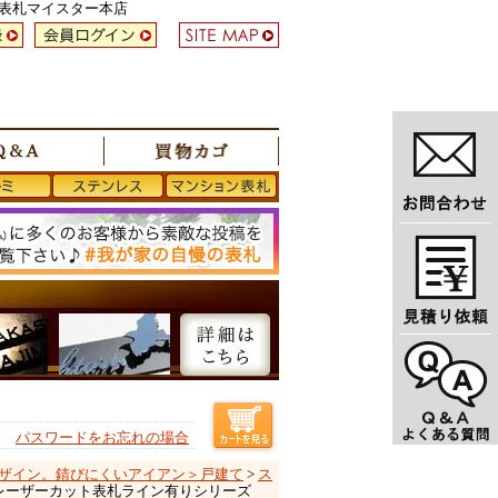
い表札マイスター本店
パスワードをお忘れの場合
ザイン。錆びにくいアイアン＞戸建て
>
ス
レスレーザーカット表札ライン有りシリーズ