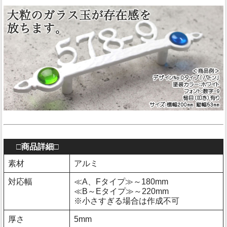
□商品詳細□
素材
アルミ
対応幅
≪A、Fタイプ≫～180mm
≪B～Eタイプ≫～220mm
※小さすぎる場合は作成不可
厚さ
5mm