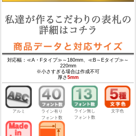
対応幅：≪A・Fタイプ≫～180mm、≪B～Eタイプ≫～
220mm
※小さすぎる場合は作成不可
厚さ
5mm
ライン無し
文字色
アルミ
ライン有り
フォント数
フォント数