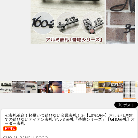
≪表札革命！軽量かつ錆びない金属表札！≫
【10%OFF】おしゃれ戸建
ての錆びないアイアン表札 アルミ表札「番地シリーズ」【GHO表札】オ
ーダー表札