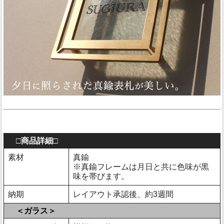
□商品詳細□
素材
真鍮
※真鍮フレームは月日と共に色味が黒
味を帯びます。
納期
レイアウト承認後、約3週間
＜ガラス＞