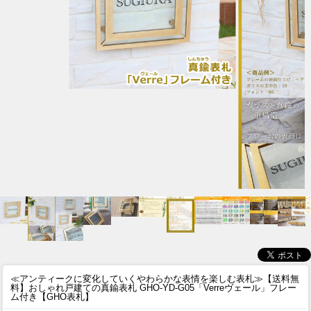
≪アンティークに変化していくやわらかな表情を楽しむ表札≫
【送料無
料】おしゃれ戸建ての真鍮表札 GHO-YD-G05「Verreヴェール」フレー
ム付き【GHO表札】