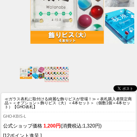
≪ガラス表札に取付ける綺麗な飾りビスが登場！≫
＜表札購入者限定商
品＞＜オプション＞飾りビス（大）＜4本セット＞（個数1個＝4本セッ
ト）【GHO表札】
GHO-KBIS-L
公式ショップ価格
1,200円
(消費税込:1,320円)
[12ポイント進呈 ]