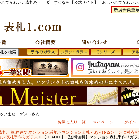
おしゃれでかわいい表札をオーダーするなら【公式サイト】｜おしゃれでかわい
ゃいませ ゲストさん
お気に入り一覧
マイページ
ログイン
表札一覧,戸建て,マンション,番地
>
マンション表札＜あらゆるシーンに対応可
ョン表札手作りガラス
> 【10%OFF】【送料無料】マンション表札手作りガラ