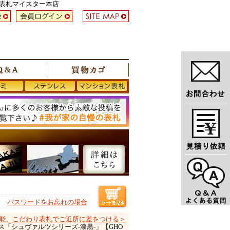
い表札マイスター本店
パスワードをお忘れの場合
能、こだわり表札でご近所に差をつける＞
ス「シュヴァルツシリーズ-漆黒-」【GHO