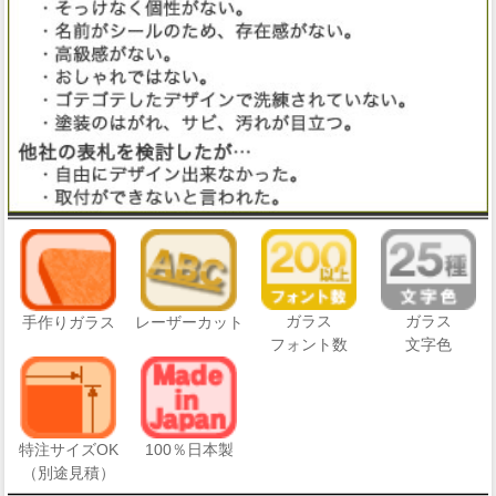
ガラス
ガラス
手作りガラス
レーザーカット
フォント数
文字色
特注サイズOK
100％日本製
（別途見積）