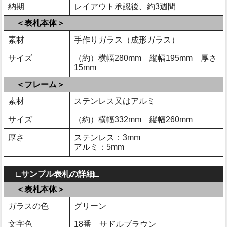
納期
レイアウト承認後、約3週間
＜表札本体＞
素材
手作りガラス（成形ガラス）
サイズ
（約）横幅280mm 縦幅195mm 厚さ
15mm
＜フレーム＞
素材
ステンレス又はアルミ
サイズ
（約）横幅332mm 縦幅260mm
厚さ
ステンレス：3mm
アルミ：5mm
□サンプル表札の詳細□
＜表札本体＞
ガラスの色
グリーン
文字色
18番 サドルブラウン