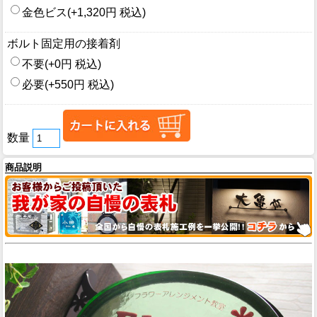
金色ビス(+1,320円 税込)
ボルト固定用の接着剤
不要(+0円 税込)
必要(+550円 税込)
数量
商品説明