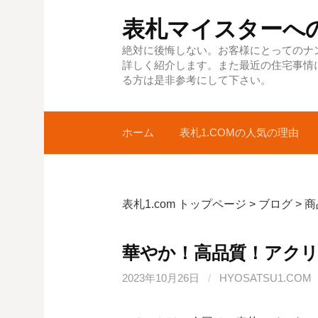
コ
表札マイスターへ
ン
テ
絶対に後悔しない。お客様にとってのナ
詳しく紹介します。また最近の住宅事情
ン
る方は是非参考にして下さい。
ツ
へ
ス
ホーム
表札1.COMの人気の理由
キ
ッ
プ
表札1.com トップページ
>
ブログ
>
商
華やか！高品質！アクリ
2023年10月26日
/
HYOSATSU1.COM