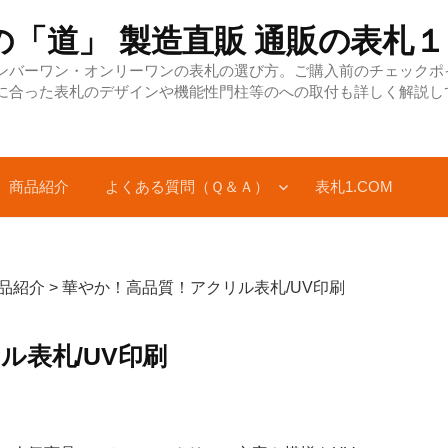
の「道」 製造直販 通販の表
ンバーワン・オンリーワンの表札の選び方。ご購入前のチェックポ
に合った表札のデザインや機能性門柱等のへの取付も詳しく解説し
商品紹介
よくある質問（Ｑ＆Ａ）
表札1.COM
品紹介
>
華やか！高品質！アクリル表札/UV印刷
ル表札/UV印刷