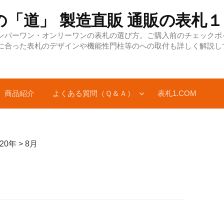
の「道」 製造直販 通販の表
ンバーワン・オンリーワンの表札の選び方。ご購入前のチェックポ
に合った表札のデザインや機能性門柱等のへの取付も詳しく解説し
商品紹介
よくある質問（Ｑ＆Ａ）
表札1.COM
020年
>
8月