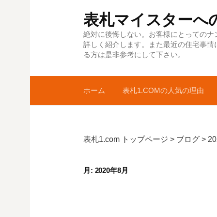
コ
表札マイスターへ
ン
テ
絶対に後悔しない。お客様にとってのナ
詳しく紹介します。また最近の住宅事情
ン
る方は是非参考にして下さい。
ツ
へ
ス
ホーム
表札1.COMの人気の理由
キ
ッ
プ
表札1.com トップページ
>
ブログ
>
2
月:
2020年8月