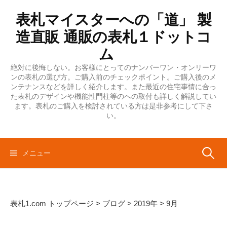
コ
表札マイスターへの「道」 製
ン
テ
造直販 通販の表札１ドットコ
ン
ム
ツ
絶対に後悔しない。お客様にとってのナンバーワン・オンリーワ
へ
ンの表札の選び方。ご購入前のチェックポイント。ご購入後のメ
ス
ンテナンスなどを詳しく紹介します。また最近の住宅事情に合っ
キ
た表札のデザインや機能性門柱等のへの取付も詳しく解説してい
ます。表札のご購入を検討されている方は是非参考にして下さ
ッ
い。
プ
検
メニュー
索:
表札1.com トップページ
>
ブログ
>
2019年
>
9月