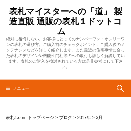
コ
表札マイスターへの「道」 製
ン
テ
造直販 通販の表札１ドットコ
ン
ム
ツ
絶対に後悔しない。お客様にとってのナンバーワン・オンリーワ
へ
ンの表札の選び方。ご購入前のチェックポイント。ご購入後のメ
ス
ンテナンスなどを詳しく紹介します。また最近の住宅事情に合っ
キ
た表札のデザインや機能性門柱等のへの取付も詳しく解説してい
ます。表札のご購入を検討されている方は是非参考にして下さ
ッ
い。
プ
検
メニュー
索:
表札1.com トップページ
>
ブログ
>
2017年
>
3月