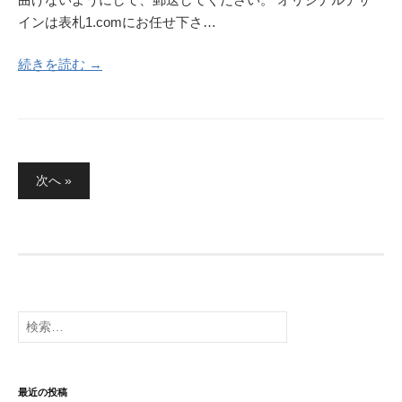
インは表札1.comにお任せ下さ…
続きを読む →
投
次へ »
稿
の
ペ
ー
ジ
送
検
り
索:
最近の投稿