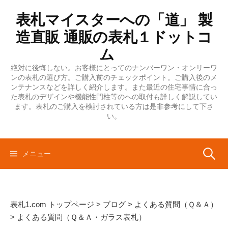
コ
表札マイスターへの「道」 製
ン
テ
造直販 通販の表札１ドットコ
ン
ム
ツ
絶対に後悔しない。お客様にとってのナンバーワン・オンリーワ
へ
ンの表札の選び方。ご購入前のチェックポイント。ご購入後のメ
ス
ンテナンスなどを詳しく紹介します。また最近の住宅事情に合っ
キ
た表札のデザインや機能性門柱等のへの取付も詳しく解説してい
ます。表札のご購入を検討されている方は是非参考にして下さ
ッ
い。
プ
検
メニュー
索:
表札1.com トップページ
>
ブログ
>
よくある質問（Ｑ＆Ａ）
>
よくある質問（Ｑ＆Ａ・ガラス表札）