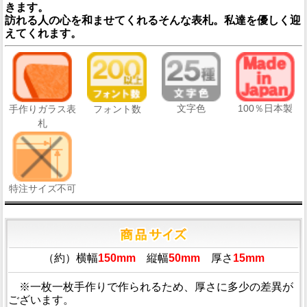
きます。
訪れる人の心を和ませてくれるそんな表札。私達を優しく迎
えてくれます。
文字色
100％日本製
手作りガラス表
フォント数
札
特注サイズ不可
（約）横幅
150mm
縦幅
50mm
厚さ
15mm
※一枚一枚手作りで作られるため、厚さに多少の差異が
ございます。