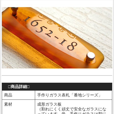
□商品詳細□
商品
手作りガラス表札「番地シリーズ」
素材
成形ガラス板
（割れにくく頑丈で安全なガラスにな
っています。尚、手作りガラスは型に