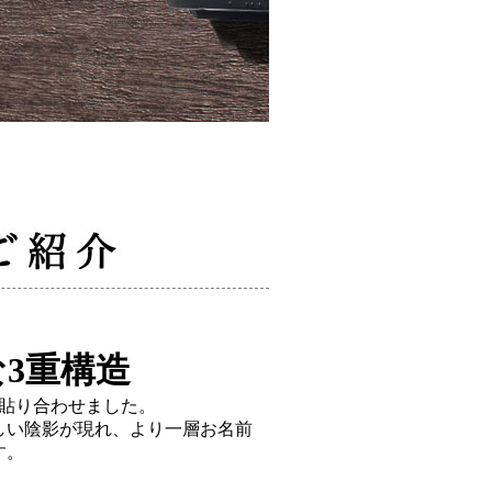
3重構造
に貼り合わせました。
しい陰影が現れ、より一層お名前
す。