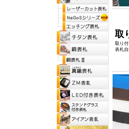
取
取り付
表札自