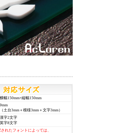
横幅150mm×縦幅150mm
9mm
（土台3mm＋模様3mm＋文字3mm）
漢字2文字
英字8文字
択されたフォントによっては、