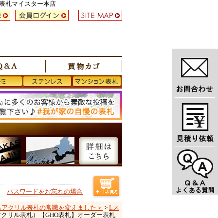
い表札マイスター本店
パスワードをお忘れの場合
ともアクリル表札の常識を変えました＞
>
Lス
2（アクリル表札）【GHO表札】オーダー表札