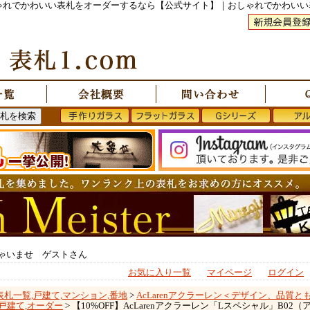
おしゃれでかわいい表札をオーダーするなら【公式サイト】｜おしゃれでかわい
ゃいませ ゲストさん
お気に入り一覧
マイページ
ログイン
表札一覧,戸建て,マンション,番地
>
AcLarenアクラーレン＜デザイン、品質
戸建て,オーダー
> 【10%OFF】AcLarenアクラーレン「Lスペシャル」B0