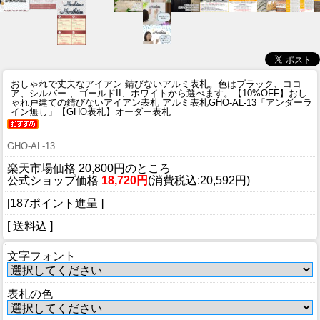
おしゃれで丈夫なアイアン 錆びないアルミ表札。色はブラック、ココ
ア、シルバー 、ゴールドII、ホワイトから選べます。
【10%OFF】おし
ゃれ戸建ての錆びないアイアン表札 アルミ表札GHO-AL-13「アンダーラ
イン無し」【GHO表札】オーダー表札
GHO-AL-13
楽天市場価格 20,800円のところ
公式ショップ価格
18,720円
(消費税込:20,592円)
[187ポイント進呈 ]
[ 送料込 ]
文字フォント
表札の色