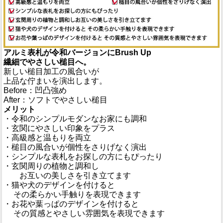
アルミ表札が令和バージョンにBrush Up
繊細でやさしい槌目へ。
新しい槌目加工の風合いが
上品な佇まいを演出します。
Before：凹凸強め
After：ソフトでやさしい槌目
メリット
・令和のシンプルモダンなお家にも調和
・玄関にやさしい印象をプラス
・高級感と温もりを両立
・槌目の風合いが個性をさりげなく演出
・シンプルな表札をお探しの方にもぴったり
・玄関周りの植物と調和し
お互いの美しさを引き立てます
・猫や犬のデザインを付けると
その柔らかい手触りを表現できます
・お花や葉っぱのデザインを付けると
その質感とやさしい雰囲気を表現できます