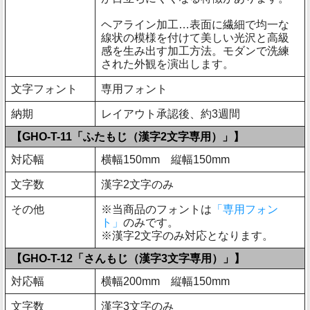
ヘアライン加工…表面に繊細で均一な
線状の模様を付けて美しい光沢と高級
感を生み出す加工方法。モダンで洗練
された外観を演出します。
文字フォント
専用フォント
納期
レイアウト承認後、約3週間
【GHO-T-11「ふたもじ（漢字2文字専用）」】
対応幅
横幅150mm 縦幅150mm
文字数
漢字2文字のみ
その他
※当商品のフォントは
「専用フォン
ト」
のみです。
※漢字2文字のみ対応となります。
【GHO-T-12「さんもじ（漢字3文字専用）」】
対応幅
横幅200mm 縦幅150mm
文字数
漢字3文字のみ