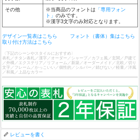
その他
※当商品のフォントは
「専用フォン
ト」
のみです。
※漢字3文字のみ対応となります。
デザイン一覧表はこちら
フォント（書体）集はこちら
取り付け方法はこちら
〈下記のシーンやスタイルにおすすめ〉
表札／チタン表札／漢字／オーダー／シャープ／カフェ風／玄関／戸建て
／外構／エクステリア／リフォーム／新築／オーダーメイド／北欧／切り
文字／フレーム／かっこいい／個性的／シルバー／錆びない／軽量／洋風
／和風／上品なカラー
レビューを書く