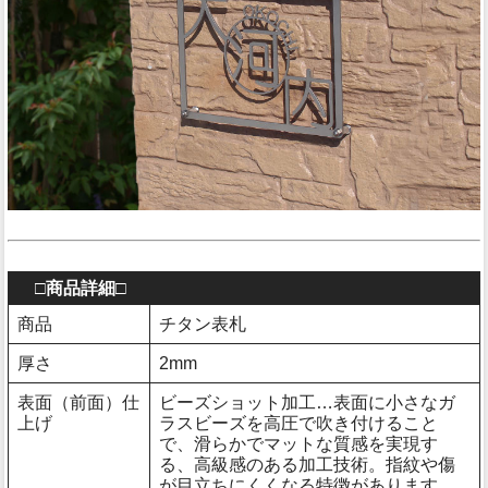
□商品詳細□
商品
チタン表札
厚さ
2mm
表面（前面）仕
ビーズショット加工…表面に小さなガ
上げ
ラスビーズを高圧で吹き付けること
で、滑らかでマットな質感を実現す
る、高級感のある加工技術。指紋や傷
が目立ちにくくなる特徴があります。