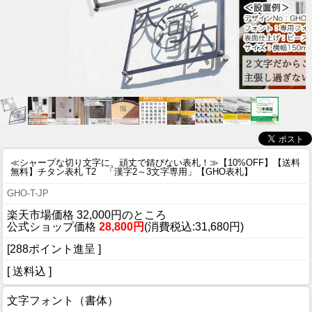
≪シャープな切り文字に、頑丈で錆びない表札！≫
【10%OFF】【送料
無料】チタン表札 T2 「漢字2～3文字専用」【GHO表札】
GHO-T-JP
楽天市場価格 32,000円のところ
公式ショップ価格
28,800円
(消費税込:31,680円)
[288ポイント進呈 ]
[ 送料込 ]
文字フォント（書体）