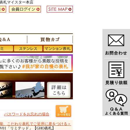
い表札マイスター本店
パスワードをお忘れの場合
能、こだわり表札でご近所に差をつける＞
M-V01「リミテッド」【GHO表札】