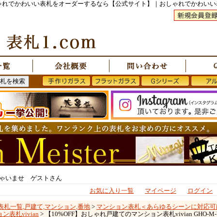
おしゃれでかわいい表札をオーダーするなら【公式サイト】｜おしゃれでかわい
ゃいませ ゲストさん
お気に入り一覧
マイページ
ログイン
表札一覧,戸建て,マンション,番地
>
マンション表札＜あらゆるシーンに対応可
ン表札vivian
> 【10%OFF】おしゃれ戸建てのマンション表札vivian GHO-