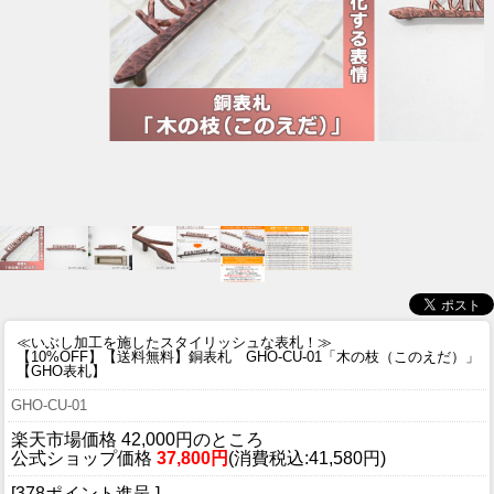
≪いぶし加工を施したスタイリッシュな表札！≫
【10%OFF】【送料無料】銅表札 GHO-CU-01「木の枝（このえだ）」
【GHO表札】
GHO-CU-01
楽天市場価格 42,000円のところ
公式ショップ価格
37,800円
(消費税込:41,580円)
[378ポイント進呈 ]