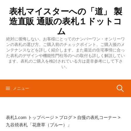
コ
表札マイスターへの「道」 製
ン
テ
造直販 通販の表札１ドットコ
ン
ム
ツ
絶対に後悔しない。お客様にとってのナンバーワン・オンリーワ
へ
ンの表札の選び方。ご購入前のチェックポイント。ご購入後のメ
ス
ンテナンスなどを詳しく紹介します。また最近の住宅事情に合っ
キ
た表札のデザインや機能性門柱等のへの取付も詳しく解説してい
ます。表札のご購入を検討されている方は是非参考にして下さ
ッ
い。
プ
検
メニュー
索:
表札1.com トップページ
>
ブログ
>
自慢の表札コーナー
>
九谷焼表札「花唐草（ブルー）」