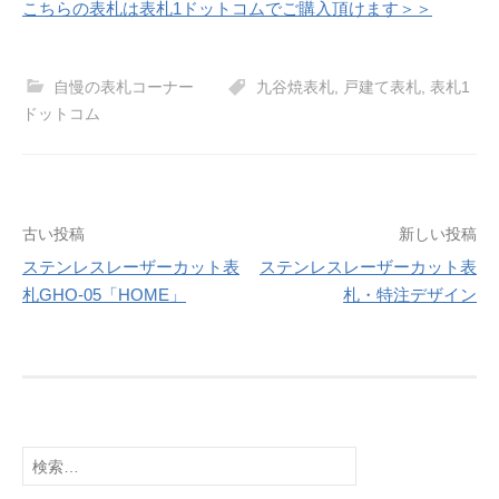
こちらの表札は表札1ドットコムでご購入頂けます＞＞
自慢の表札コーナー
九谷焼表札
,
戸建て表札
,
表札1
ドットコム
投
古い投稿
新しい投稿
稿
ステンレスレーザーカット表
ステンレスレーザーカット表
札GHO-05「HOME」
札・特注デザイン
ナ
ビ
ゲ
ー
シ
検
ョ
索: