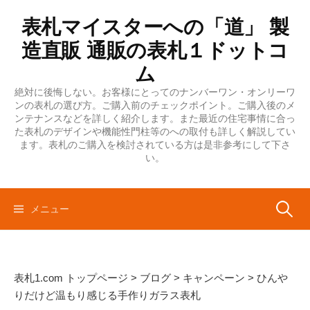
コ
表札マイスターへの「道」 製
ン
テ
造直販 通販の表札１ドットコ
ン
ム
ツ
絶対に後悔しない。お客様にとってのナンバーワン・オンリーワ
へ
ンの表札の選び方。ご購入前のチェックポイント。ご購入後のメ
ス
ンテナンスなどを詳しく紹介します。また最近の住宅事情に合っ
キ
た表札のデザインや機能性門柱等のへの取付も詳しく解説してい
ます。表札のご購入を検討されている方は是非参考にして下さ
ッ
い。
プ
検
メニュー
索:
表札1.com トップページ
>
ブログ
>
キャンペーン
>
ひんや
りだけど温もり感じる手作りガラス表札