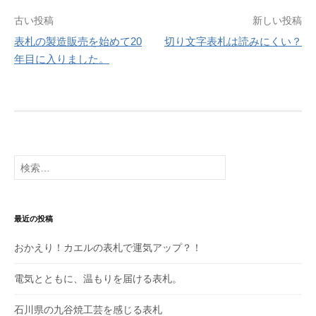
投
古い投稿
新しい投稿
稿
表札の製造販売を始めて20
切り文字表札は読みにくい？
年目に入りました。
ナ
ビ
ゲ
ー
シ
検
ョ
索:
ン
最近の投稿
おかえり！カエルの表札で運気アップ？！
電気とともに、温もりを届ける表札。
石川県の九谷焼工芸を感じる表札