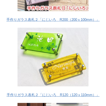
手作りガラス表札２「にじいろ R200（200ｘ100mm）」
手作りガラス表札２「にじいろ R120（120ｘ110mm）」