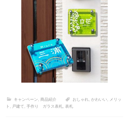
キャンペーン
,
商品紹介
おしゃれ
,
かわいい
,
メリッ
ト
,
戸建て
,
手作り ガラス表札
,
表札