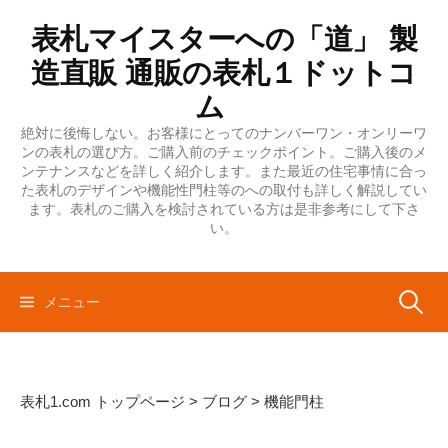
コ
表札マイスターへの「道」 製
ン
テ
造直販 通販の表札１ドットコ
ン
ム
ツ
絶対に後悔しない。お客様にとってのナンバーワン・オンリーワ
へ
ンの表札の選び方。ご購入前のチェックポイント。ご購入後のメ
ス
ンテナンスなどを詳しく紹介します。また最近の住宅事情に合っ
キ
た表札のデザインや機能性門柱等のへの取付も詳しく解説してい
ます。表札のご購入を検討されている方は是非参考にして下さ
ッ
い。
プ
検
メニュー
索:
表札1.com トップページ
>
ブログ
>
機能門柱