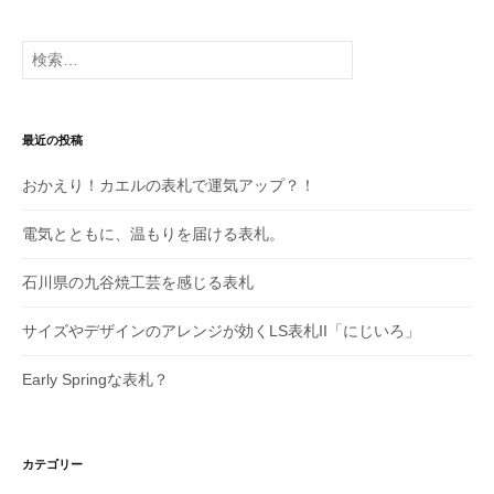
シ
ョ
検
索:
ン
最近の投稿
おかえり！カエルの表札で運気アップ？！
電気とともに、温もりを届ける表札。
石川県の九谷焼工芸を感じる表札
サイズやデザインのアレンジが効くLS表札II「にじいろ」
Early Springな表札？
カテゴリー