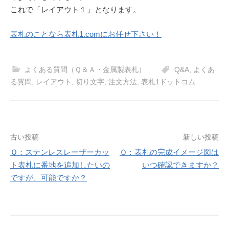
これで「レイアウト１」となります。
表札のことなら表札1.comにお任せ下さい！
よくある質問（Ｑ＆Ａ・金属製表札）
Q&A
,
よくあ
る質問
,
レイアウト
,
切り文字
,
注文方法
,
表札1ドットコム
投
古い投稿
新しい投稿
稿
Ｑ：ステンレスレーザーカッ
Ｑ：表札の完成イメージ図は
ト表札に番地を追加したいの
いつ確認できますか？
ナ
ですが、可能ですか？
ビ
ゲ
ー