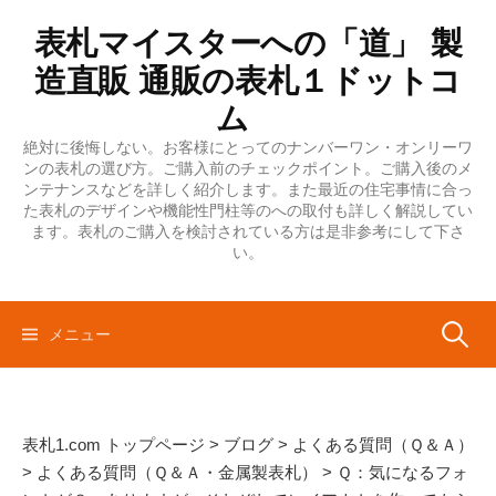
コ
表札マイスターへの「道」 製
ン
テ
造直販 通販の表札１ドットコ
ン
ム
ツ
絶対に後悔しない。お客様にとってのナンバーワン・オンリーワ
へ
ンの表札の選び方。ご購入前のチェックポイント。ご購入後のメ
ス
ンテナンスなどを詳しく紹介します。また最近の住宅事情に合っ
キ
た表札のデザインや機能性門柱等のへの取付も詳しく解説してい
ます。表札のご購入を検討されている方は是非参考にして下さ
ッ
い。
プ
検
メニュー
索:
表札1.com トップページ
>
ブログ
>
よくある質問（Ｑ＆Ａ）
>
よくある質問（Ｑ＆Ａ・金属製表札）
>
Ｑ：気になるフォ