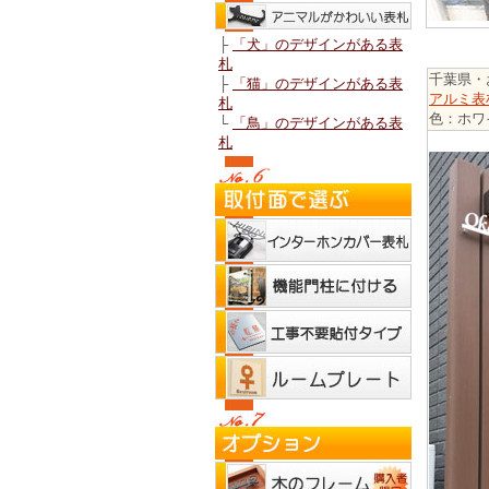
千葉県・
アルミ表
色：ホワ