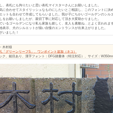
し、表札にも拘りたいと思い表札マイスターさんにお願いしました。
気に合わせてスタイリッシュなものにしたいとご相談し、このフォントに決
エットも合わせて作成してもらいました。我が子にちかいゴールデンのシル
しをお願いしましたが、親切丁寧に対応して頂き大変助かりました。
ているゴールデンになり私も家族も嬉しく、友人も素敵ね…とよく言われま
地表示、犬のシルエットが揃い自慢のエントランスが出来上がりました。
ざいました！
・木村様
札「グリーンリーフS」、ワンポイント追加（ネコ）
ック、鎚目あり、漢字フォント：DFG隷書体（特注対応）、サイズ：W350m