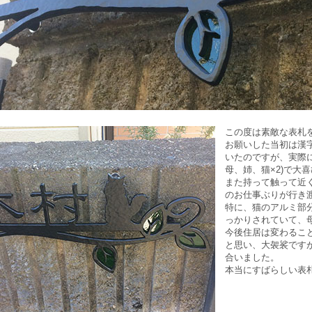
この度は素敵な表札
お願いした当初は漢
いたのですが、実際
母、姉、猫×2)で大
また持って触って近
のお仕事ぶりが行き
特に、猫のアルミ部
っかりされていて、
今後住居は変わるこ
と思い、大袈裟です
合いました。
本当にすばらしい表