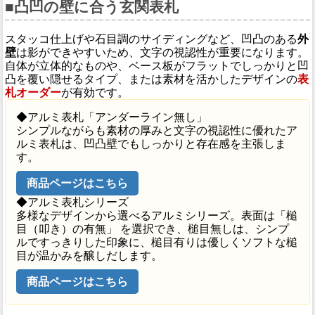
■凸凹の壁に合う玄関表札
スタッコ仕上げや石目調のサイディングなど、凹凸のある
外
壁
は影ができやすいため、文字の視認性が重要になります。
自体が立体的なものや、ベース板がフラットでしっかりと凹
凸を覆い隠せるタイプ、または素材を活かしたデザインの
表
札オーダー
が有効です。
◆アルミ表札「アンダーライン無し」
シンプルながらも素材の厚みと文字の視認性に優れたア
ルミ表札は、凹凸壁でもしっかりと存在感を主張しま
す。
商品ページはこちら
◆アルミ表札シリーズ
多様なデザインから選べるアルミシリーズ。表面は「槌
目（叩き）の有無」 を選択でき、槌目無しは、シンプ
ルですっきりした印象に、槌目有りは優しくソフトな槌
目が温かみを醸しだします。
商品ページはこちら