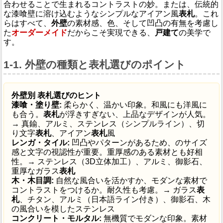
合わせることで生まれるコントラストの妙。または、伝統的
な漆喰壁に溶け込むようなシンプルなアイアン風
表札
。これ
らはすべて、
外壁
の素材感、色、そして凹凸の有無を考慮し
た
オーダーメイド
だからこそ実現できる、
戸建て
の美学で
す。
1-1. 外壁の種類と表札選びのポイント
外壁別 表札選びのヒント
漆喰・塗り壁:
柔らかく、温かい印象。和風にも洋風に
も合う。
表札
が浮きすぎない、上品なデザインが人気。
→ 真鍮、アルミ、ステンレス（シンプルライン）、切
り文字
表札
、アイアン
表札
風
レンガ・タイル:
凹凸やパターンがあるため、のサイズ
感と文字の視認性が重要。重厚感のある素材とも好相
性。→ ステンレス（3D立体加工）、アルミ、御影石、
重厚なガラス
表札
木・木目調:
自然な風合いを活かすか、モダンな素材で
コントラストをつけるか。耐久性も考慮。→ ガラス
表
札
、チタン、アルミ（日本語ライン付き）、御影石、木
の風合いを模したステンレス
コンクリート・モルタル:
無機質でモダンな印象。素材