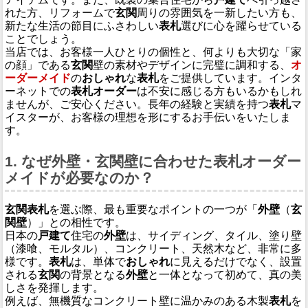
れた方、リフォームで
玄関
周りの雰囲気を一新したい方も、
新たな生活の節目にふさわしい
表札
選びに心を躍らせている
ことでしょう。
当店では、お客様一人ひとりの個性と、何よりも大切な「家
の顔」である
玄関
壁の素材やデザインに完璧に調和する、
オ
ーダーメイド
の
おしゃれ
な
表札
をご提供しています。インタ
ーネットでの
表札オーダー
は不安に感じる方もいるかもしれ
ませんが、ご安心ください。長年の経験と実績を持つ
表札
マ
イスターが、お客様の理想を形にするお手伝いをいたしま
す。
1. なぜ外壁・玄関壁に合わせた表札オーダー
メイドが必要なのか？
玄関表札
を選ぶ際、最も重要なポイントの一つが「
外壁
（
玄
関壁
）」との相性です。
日本の
戸建て
住宅の
外壁
は、サイディング、タイル、塗り壁
（漆喰、モルタル）、コンクリート、天然木など、非常に多
様です。
表札
は、単体で
おしゃれ
に見えるだけでなく、設置
される
玄関
の背景となる
外壁
と一体となって初めて、真の美
しさを発揮します。
例えば、無機質なコンクリート壁に温かみのある木製
表札
を