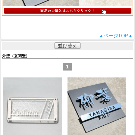
▲ページTOP▲
並び替え
外壁（玄関壁）
1