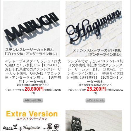
≪シャープ＆スタイリッシュ！頑丈
シンプルでかっこいいステンレス切
で錆びにくい表札！≫
【10％OFF】
り文字表札 筆記体 北欧
ステンレス
おしゃれ戸建てのステンレスレーザ
レーザーカット表札 GHO-21「ア
ーカット表札 GHO-41「ブロック
ンダーライン無し」 特注サイズ対
体・アンダーライン無し」【送料無
応可能【送料無料】【10%OFF】オ
料】オーダー表札
ーダー表札
楽天市場価格 32,000円のところ
楽天市場価格 28,000円のところ
28,800円
25,200円
公式ショップ価格
(消費税込:31,680
公式ショップ価格
(消費税込:27,720
円)
円)