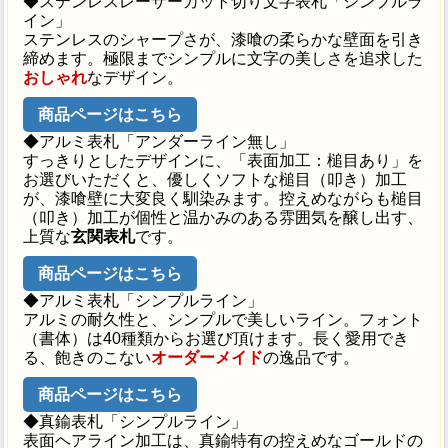
◆ステンレスレーザーカット切り文字表札「シンプルラ
イン」
ステンレスのシャープさが、漆喰の柔らかな壁面を引き
締めます。極限までシンプルに文字の美しさを追求した
おしゃれ
なデザイン。
商品ページはこちら
◆アルミ表札「アンダーライン無し」
すっきりとしたデザインに、「表面加工：槌目あり」を
お選びいただくと、優しくソフトな槌目（叩き）加工
が、漆喰壁に大変良く馴染みます。控えめながらも槌目
（叩き）加工が個性と温かみのある雰囲気を醸し出す、
上質な
玄関表札
です。
商品ページはこちら
◆アルミ表札「シンプルライン」
アルミの耐久性と、シンプルで美しいライン。フォント
（書体）は40種類からお選び頂けます。長く愛用でき
る、飽きのこない
オーダーメイド
の逸品です。
商品ページはこちら
◆真鍮表札「シンプルライン」
表面ヘアライン加工は、真鍮特有の控えめなゴールドの