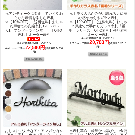
≪アンティークに変化していくやわ
≪手作りの温かみが、訪れる人に安
らかな表情を楽しむ表札
心感を与えるガラス表札
≫
【10%OFF】【送料無料】おしゃ
≫
【10%OFF】【送料無料】おしゃ
れ戸建ての真鍮表札 GHO-YD-
れ戸建ての手作りガラス表札「番
01「アンダーライン無し」【GHO
地」シリーズ【GHO表札】番地表札
表札】オーダー表札
オーダー表札
楽天市場価格 23,000円のところ
20,700円
公式ショップ価格
(消費税込:22,770
楽天市場価格 25,000円のところ
22,500円
円)
公式ショップ価格
(消費税込:24,750
円)
おしゃれで丈夫なアイアン 錆びない
≪表札革命！軽量かつ錆びない金属