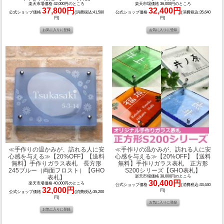
楽天市場価格 42,000円のところ
楽天市場価格 36,000円のところ
37,800円
32,400円
公式ショップ価格
(消費税込:41,580
公式ショップ価格
(消費税込:35,640
円)
円)
≪手作りの温かみが、訪れる人に安
≪手作りの温かみが、訪れる人に安
心感を与える≫
【20%OFF】【送料
心感を与える≫
【20%OFF】【送料
無料】手作りガラス表札 長方形
無料】手作りガラス表札 正方形
245ブルー（両面フロスト）【GHO
S200シリーズ【GHO表札】
表札】
楽天市場価格 38,000円のところ
30,400円
楽天市場価格 40,000円のところ
公式ショップ価格
(消費税込:33,440
32,000円
円)
公式ショップ価格
(消費税込:35,200
円)