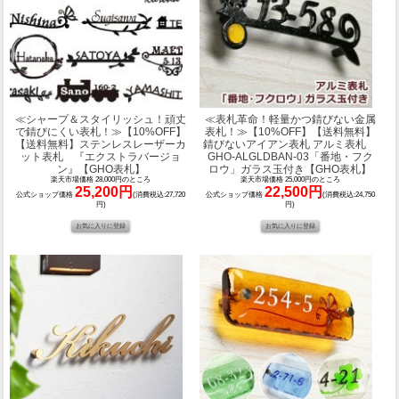
≪シャープ＆スタイリッシュ！頑丈
≪表札革命！軽量かつ錆びない金属
で錆びにくい表札！≫
【10%OFF】
表札！≫
【10%OFF】【送料無料】
【送料無料】ステンレスレーザーカ
錆びないアイアン表札 アルミ表札
ット表札 『エクストラバージョ
GHO-ALGLDBAN-03「番地・フク
ン』【GHO表札】
ロウ」ガラス玉付き【GHO表札】
楽天市場価格 28,000円のところ
楽天市場価格 25,000円のところ
25,200円
22,500円
公式ショップ価格
(消費税込:27,720
公式ショップ価格
(消費税込:24,750
円)
円)