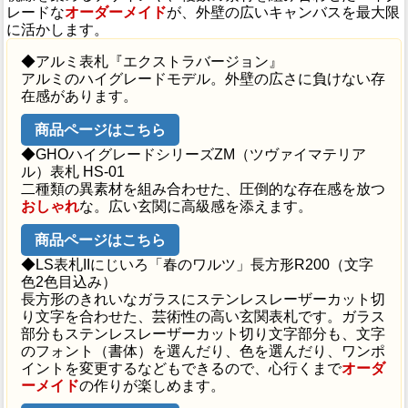
レードな
オーダーメイド
が、外壁の広いキャンバスを最大限
に活かします。
◆アルミ表札『エクストラバージョン』
アルミのハイグレードモデル。外壁の広さに負けない存
在感があります。
商品ページはこちら
◆GHOハイグレードシリーズZM（ツヴァイマテリア
ル）表札 HS-01
二種類の異素材を組み合わせた、圧倒的な存在感を放つ
おしゃれ
な。広い玄関に高級感を添えます。
商品ページはこちら
◆LS表札IIにじいろ「春のワルツ」長方形R200（文字
色2色目込み）
長方形のきれいなガラスにステンレスレーザーカット切
り文字を合わせた、芸術性の高い玄関表札です。ガラス
部分もステンレスレーザーカット切り文字部分も、文字
のフォント（書体）を選んだり、色を選んだり、ワンポ
イントを変更するなどもできるので、心行くまで
オーダ
ーメイド
の作りが楽しめます。