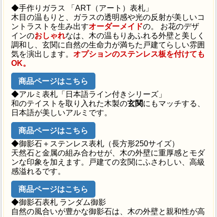
◆手作りガラス 「ART（アート）表札」
木目の温もりと、ガラスの透明感や光の反射が美しいコ
ントラストを生み出す
オーダーメイド
の。 お花のデザ
インの
おしゃれ
なは、木の温もりあふれる外壁と美しく
調和し、玄関に自然の生命力が満ちた戸建てらしい雰囲
気を演出します。
オプションのステンレス板を付けても
OK。
商品ページはこちら
◆アルミ表札「日本語ライン付きシリーズ」
和のテイストを取り入れた木製の
玄関
にもマッチする、
日本語が美しいアルミです。
商品ページはこちら
◆御影石＋ステンレス表札（長方形250サイズ）
天然石と金属の組み合わせが、木の外壁に重厚感とモダ
ンな印象を加えます。戸建ての玄関にふさわしい、高級
感溢れるです。
商品ページはこちら
◆御影石表札 ランダム御影
自然の風合いが豊かな御影石は、木の外壁と親和性が高