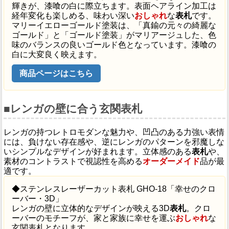
輝きが、漆喰の白に際立ちます。表面ヘアライン加工は
経年変化も楽しめる、味わい深い
おしゃれ
な
表札
です。
マリーイエローゴールド塗装は、「真鍮の元々の綺麗な
ゴールド」と「ゴールド塗装」がマリアージュした、色
味のバランスの良いゴールド色となっています。漆喰の
白に大変良く映えます。
商品ページはこちら
■レンガの壁に合う玄関表札
レンガの持つレトロモダンな魅力や、凹凸のある力強い表情
には、負けない存在感や、逆にレンガのパターンを邪魔しな
いシンプルなデザインが好まれます。立体感のある
表札
や、
素材のコントラストで視認性を高める
オーダーメイド
品が最
適です。
◆ステンレスレーザーカット表札 GHO-18「幸せのクロ
ーバー・3D」
レンガの壁に立体的なデザインが映える3D
表札
。クロ
ーバーのモチーフが、家と家族に幸せを運ぶ
おしゃれ
な
玄関表札となります。