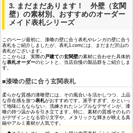
3. まだまだあります！ 外壁（玄関
壁）の素材別、おすすめのオーダー
メイド表札シリーズ
このページ最初に、漆喰の壁に合う表札やレンガの壁に合う
表札をご紹介しましたが、表札1.comには、まだまだ沢山の
表札がございます。
ここからは、実際の
戸建て
の
玄関壁
の素材に合わせた具体的
な
表札オーダー
のヒントと、当店自慢の製品群をご紹介しま
す。
■漆喰の壁に合う玄関表札
柔らかな質感の漆喰壁には、その風合いを活かしつつ、上品
な存在感を放つ
表札
がおすすめです。派手すぎず、かといっ
て地味にもならない、洗練されたシンプルなデザインが、漆
喰の持つ温かみを引き立てます。特に、素材の質感そのもの
がデザインとなる切り文字や、メタリックな輝きが映える真
鍮やアルミ素材が人気です。