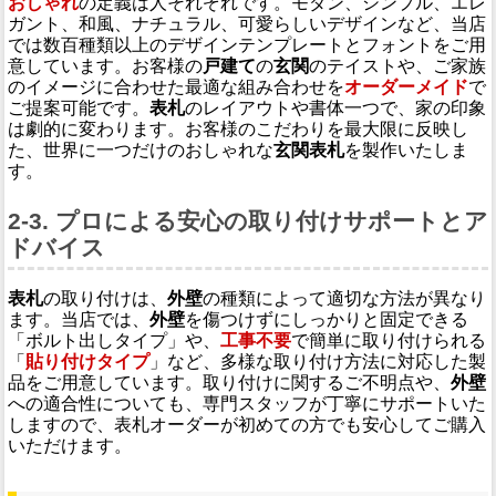
おしゃれ
の定義は人それぞれです。モダン、シンプル、エレ
ガント、和風、ナチュラル、可愛らしいデザインなど、当店
では数百種類以上のデザインテンプレートとフォントをご用
意しています。お客様の
戸建て
の
玄関
のテイストや、ご家族
のイメージに合わせた最適な組み合わせを
オーダーメイド
で
ご提案可能です。
表札
のレイアウトや書体一つで、家の印象
は劇的に変わります。お客様のこだわりを最大限に反映し
た、世界に一つだけのおしゃれな
玄関表札
を製作いたしま
す。
2-3. プロによる安心の取り付けサポートとア
ドバイス
表札
の取り付けは、
外壁
の種類によって適切な方法が異なり
ます。当店では、
外壁
を傷つけずにしっかりと固定できる
「ボルト出しタイプ」や、
工事不要
で簡単に取り付けられる
「
貼り付けタイプ
」など、多様な取り付け方法に対応した製
品をご用意しています。取り付けに関するご不明点や、
外壁
への適合性についても、専門スタッフが丁寧にサポートいた
しますので、表札オーダーが初めての方でも安心してご購入
いただけます。