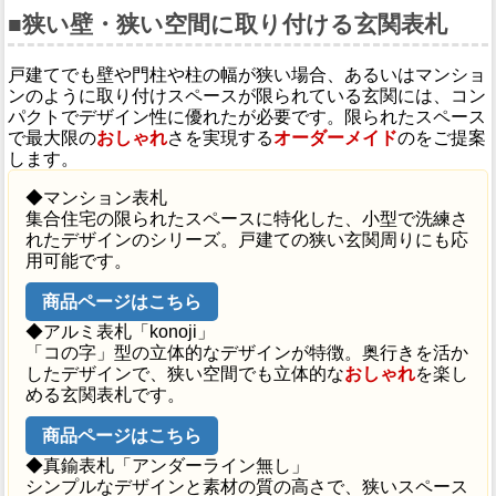
■狭い壁・狭い空間に取り付ける玄関表札
戸建てでも壁や門柱や柱の幅が狭い場合、あるいはマンショ
ンのように取り付けスペースが限られている玄関には、コン
パクトでデザイン性に優れたが必要です。限られたスペース
で最大限の
おしゃれ
さを実現する
オーダーメイド
のをご提案
します。
◆マンション表札
集合住宅の限られたスペースに特化した、小型で洗練さ
れたデザインのシリーズ。戸建ての狭い玄関周りにも応
用可能です。
商品ページはこちら
◆アルミ表札「konoji」
「コの字」型の立体的なデザインが特徴。奥行きを活か
したデザインで、狭い空間でも立体的な
おしゃれ
を楽し
める玄関表札です。
商品ページはこちら
◆真鍮表札「アンダーライン無し」
シンプルなデザインと素材の質の高さで、狭いスペース