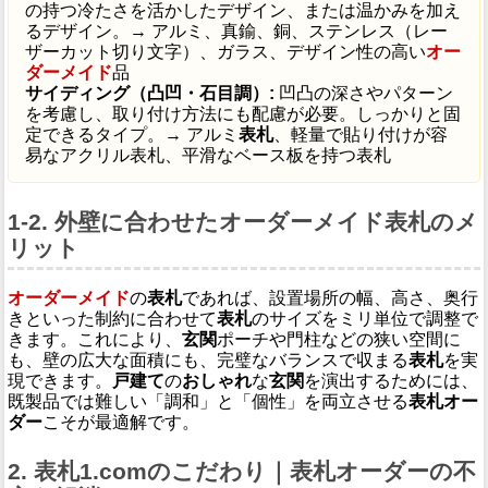
の持つ冷たさを活かしたデザイン、または温かみを加え
るデザイン。→ アルミ、真鍮、銅、ステンレス（レー
ザーカット切り文字）、ガラス、デザイン性の高い
オー
ダーメイド
品
サイディング（凸凹・石目調）:
凹凸の深さやパターン
を考慮し、取り付け方法にも配慮が必要。しっかりと固
定できるタイプ。→ アルミ
表札
、軽量で貼り付けが容
易なアクリル表札、平滑なベース板を持つ表札
1-2. 外壁に合わせたオーダーメイド表札のメ
リット
オーダーメイド
の
表札
であれば、設置場所の幅、高さ、奥行
きといった制約に合わせて
表札
のサイズをミリ単位で調整で
きます。これにより、
玄関
ポーチや門柱などの狭い空間に
も、壁の広大な面積にも、完璧なバランスで収まる
表札
を実
現できます。
戸建て
の
おしゃれ
な
玄関
を演出するためには、
既製品では難しい「調和」と「個性」を両立させる
表札オー
ダー
こそが最適解です。
2. 表札1.comのこだわり｜表札オーダーの不