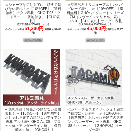
≪シャープな切り文字に、頑丈で錆
≪話題独占！リニューアルしたハイ
びない表札！≫
【10%OFF】【送料
グレード表札！≫
【10%OFF】【送
無料】チタン表札 GHO-T-05「ク
料無料】GHOハイグレードシリーズ
アドラート・番地付き」【GHO表
ZM（ツヴァイマテリアル）表札
札】
HS-01【GHO表札】オーダー表札
楽天市場価格 57,000円のところ
楽天市場価格 50,000円のところ
51,300円
45,000円
公式ショップ価格
(消費税込:56,430
公式ショップ価格
(消費税込:49,500
円)
円)
≪表札革命！軽量かつ錆びない金属
≪シャープ＆スタイリッシュ！頑丈
表札！≫
【10%OFF】【送料無料】
で錆びにくい表札！≫
【10%OFF】
おしゃれ戸建ての錆びないアイアン
【送料無料】おしゃれ戸建てのステ
表札 アルミ表札GHO-AL-30「ブロ
ンレスレーザーカット表札 GHO-
ック体・アンダーライン無し」槌目
38「バルーン」【GHO表札】オー
（叩き）無し【GHO表札】
ダー表札