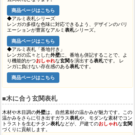
商品ページはこちら
◆アルミ表札シリーズ
レンガの多様な色味に対応できるよう、デザインのバリ
エーションが豊富なアルミ
表札
シリーズ。
商品ページはこちら
◆アルミ表札「番地付き」
レンガの広々とした
外壁
に、番地も併記することで、よ
り機能的かつ
おしゃれ
な
玄関
を演出する
表札
です。 レ
ンガに負けない存在感のある
表札
です。
商品ページはこちら
■木に合う玄関表札
木材や木目調の
外壁
は、自然素材の温かみが魅力です。この
温かみをさらに引き出すガラス
表札
や、モダンな素材でコン
トラストを生むチタン
表札
などが、戸建ての
おしゃれ
な
玄関
づくりに貢献します。