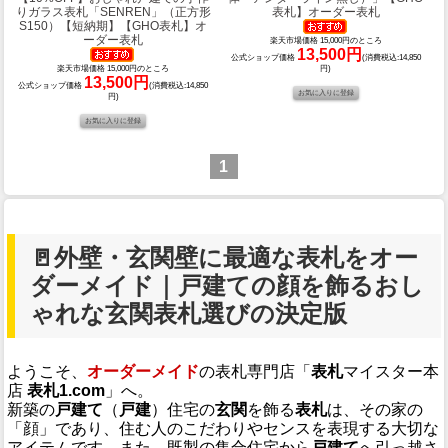
りガラス表札「SENREN」（正方形
表札】オーダー表札
S150）【短納期】【GHO表札】オ
ーダー表札
楽天市場価格 15,000円のところ
13,500円
公式ショップ価格
(消費税込:14,850
楽天市場価格 15,000円のところ
円)
13,500円
公式ショップ価格
(消費税込:14,850
円)
1
🚪外壁・玄関壁に最適な表札をオー
ダーメイド｜戸建ての顔を飾るおし
ゃれな玄関表札選びの決定版
ようこそ、
オーダーメイド
の表札専門店「
表札
マイスター本
店
表札1.com
」へ。
新築の
戸建て
（
戸建
）住宅の
玄関
を飾る
表札
は、その家の
「顔」であり、住む人のこだわりやセンスを表現する大切な
アイテムです。また、既製の集合住宅から
戸建て
へ引っ越さ