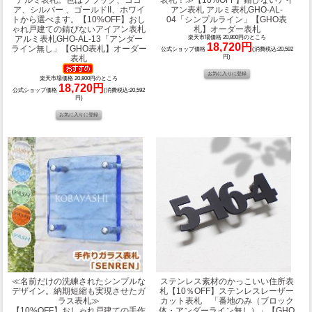
アルミ表札。色はブラック、ココ
表札！≫
【10%OFF】錆びないアイ
ア、シルバー 、ゴールドII、ホワイ
アン表札 アルミ表札GHO-AL-
トから選べます。
【10%OFF】おし
04「シンプルライン」【GHO表
ゃれ戸建ての錆びないアイアン表札
札】オーダー表札
アルミ表札GHO-AL-13「アンダー
楽天市場価格 20,800円のところ
18,720円
ライン無し」【GHO表札】オーダー
公式ショップ価格
(消費税込:20,592
表札
円)
楽天市場価格 20,800円のところ
18,720円
公式ショップ価格
(消費税込:20,592
円)
≪名前だけの洗練されたシンプルな
ステンレス素材のかっこいい住所表
デザイン。納期短縮も実現させたガ
札
【10％OFF】ステンレスレーザー
ラス表札≫
カット表札 「番地のみ（ブロック
【10%OFF】おしゃれ戸建ての手作
体・アンダーライン無し）」【GHO