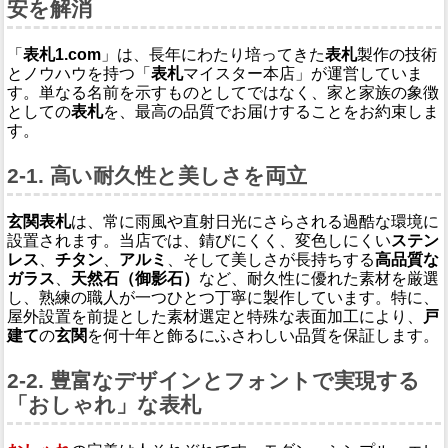
安を解消
「
表札1.com
」は、長年にわたり培ってきた
表札
製作の技術
とノウハウを持つ「
表札
マイスター本店」が運営していま
す。単なる名前を示すものとしてではなく、家と家族の象徴
としての
表札
を、最高の品質でお届けすることをお約束しま
す。
2-1. 高い耐久性と美しさを両立
玄関表札
は、常に雨風や直射日光にさらされる過酷な環境に
設置されます。当店では、錆びにくく、変色しにくい
ステン
レス
、
チタン
、
アルミ
、そして美しさが長持ちする
高品質な
ガラス
、
天然石（御影石）
など、耐久性に優れた素材を厳選
し、熟練の職人が一つひとつ丁寧に製作しています。特に、
屋外設置を前提とした素材選定と特殊な表面加工により、
戸
建て
の
玄関
を何十年と飾るにふさわしい品質を保証します。
2-2. 豊富なデザインとフォントで実現する
「おしゃれ」な表札